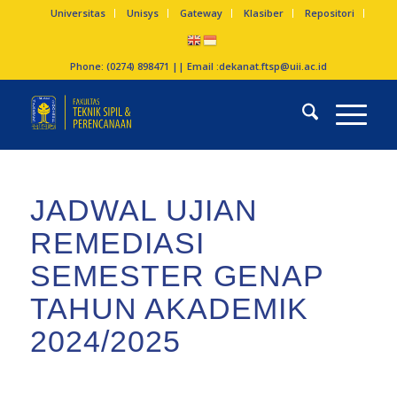
Universitas
Unisys
Gateway
Klasiber
Repositori
Phone: (0274) 898471 || Email :
dekanat.ftsp@uii.ac.id
JADWAL UJIAN
REMEDIASI
SEMESTER GENAP
TAHUN AKADEMIK
2024/2025