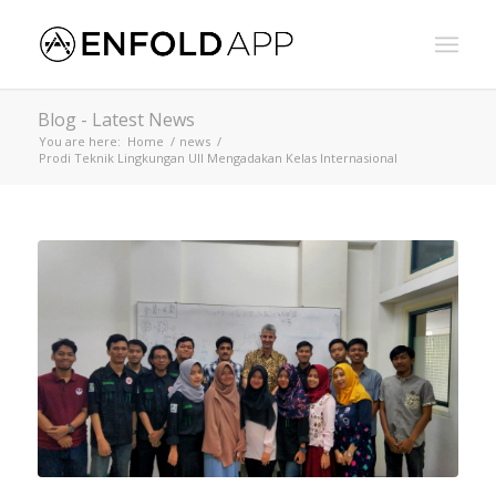
Blog - Latest News
You are here:
Home
/
news
/
Prodi Teknik Lingkungan UII Mengadakan Kelas Internasional