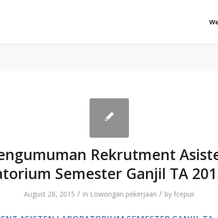
We
engumuman Rekrutment Asist
torium Semester Ganjil TA 20
/
/
August 28, 2015
in
Lowongan pekerjaan
by
fcepuii