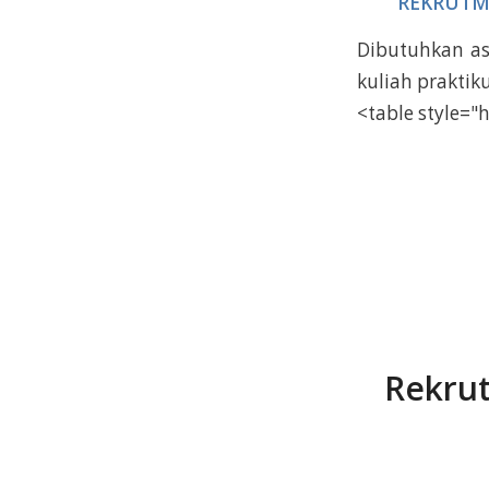
REKRUTME
Dibutuhkan as
kuliah praktik
<table style="
Rekrut