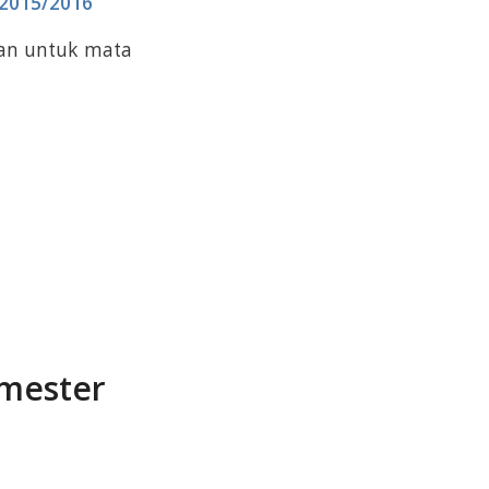
2015/2016
gan untuk mata
emester