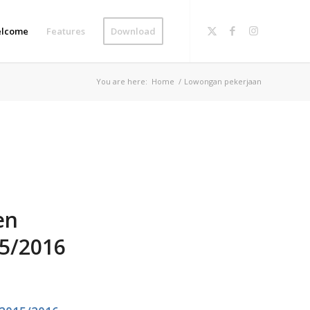
lcome
Features
Download
You are here:
Home
/
Lowongan pekerjaan
en
15/2016