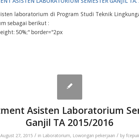
NT ASISTEN LABORATORIUM SEMESTER GANJIL TA. 
isten laboratorium di Program Studi Teknik Lingkun
um sebagai berikut :
height: 50%;" border="2px
ment Asisten Laboratorium S
Ganjil TA 2015/2016
/
/
August 27, 2015
in
Laboratorium
,
Lowongan pekerjaan
by
fcepuii