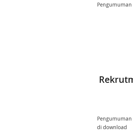
Pengumuman Lol
Rekrutm
Pengumuman Pe
di download