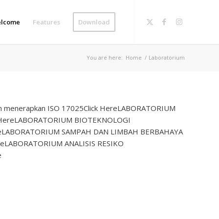
lcome
Features
Download
You are here:
Home
/
Laboratorium
gan menerapkan ISO 17025Click HereLABORATORIUM
orClick HereLABORATORIUM BIOTEKNOLOGI
Click HereLABORATORIUM SAMPAH DAN LIMBAH BERBAHAYA
ck HereLABORATORIUM ANALISIS RESIKO
e