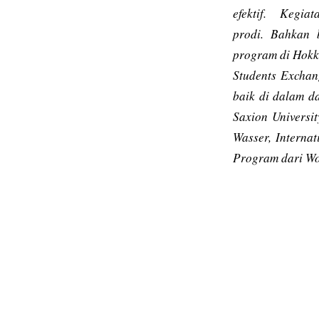
efektif. Kegiat
prodi. Bahkan 
program
di Hokk
Students Exchang
baik di dalam da
Saxion Universi
Wasser,
Internat
Program dari Wor