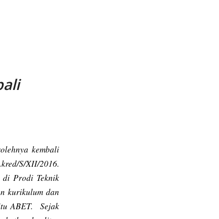
ali
olehnya kembali
red/S/XII/2016.
 di Prodi Teknik
an kurikulum dan
aitu ABET. Sejak