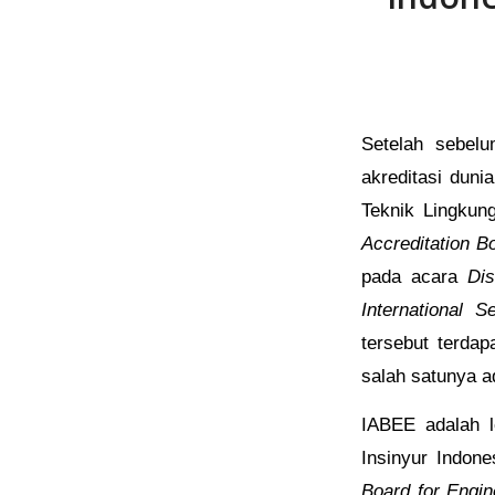
Setelah sebelu
akreditasi duni
Teknik Lingkung
Accreditation B
pada acara
Dis
International 
tersebut terda
salah satunya a
IABEE adalah l
Insinyur Indon
Board for Engin