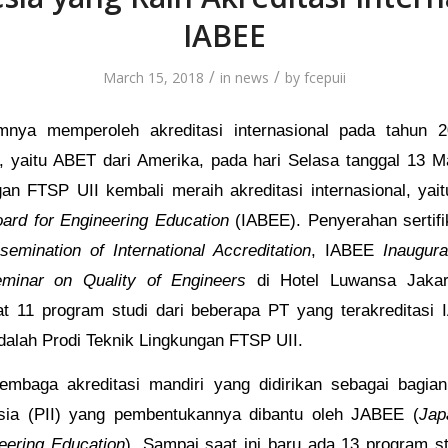
IABEE
/
/
March 15, 2018
in
news
by
fcepuii
mnya memperoleh akreditasi internasional pada tahun 
a, yaitu ABET dari Amerika, pada hari Selasa tanggal 13 M
an FTSP UII kembali meraih akreditasi internasional, yai
oard for Engineering Education
(IABEE). Penyerahan sertifik
semination of International Accreditation
, IABEE
Inaugura
Seminar on Quality of Engineers
di Hotel Luwansa Jakar
pat 11 program studi dari beberapa PT yang terakreditasi
dalah Prodi Teknik Lingkungan FTSP UII.
embaga akreditasi mandiri yang didirikan sebagai bagian
esia (PII) yang pembentukannya dibantu oleh JABEE (
Jap
eering Education
). Sampai saat ini baru ada 13 program st