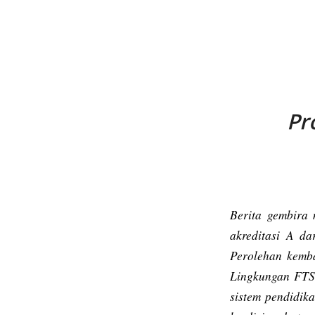
Pr
Berita gembira
akreditasi A d
Perolehan kemba
Lingkungan FTSP
sistem pendidik