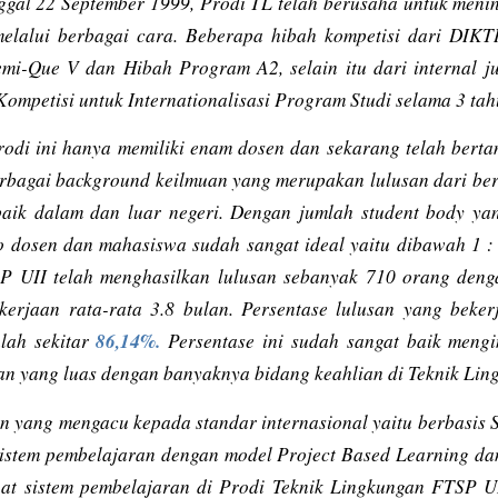
nggal 22 September 1999, Prodi TL telah berusaha untuk menin
elalui berbagai cara. Beberapa hibah kompetisi dari DIKTI
emi-Que V dan Hibah Program A2, selain itu dari internal 
mpetisi untuk Internationalisasi Program Studi selama 3 tah
odi ini hanya memiliki enam dosen dan sekarang telah bert
erbagai
background
keilmuan yang merupakan lulusan dari be
baik dalam dan luar negeri. Dengan jumlah student body y
o dosen dan mahasiswa sudah sangat ideal yaitu dibawah 1 : 
P UII telah menghasilkan lulusan sebanyak 710 orang deng
erjaan rata-rata 3.8 bulan. Persentase lulusan yang beker
86,14%.
lah sekitar
Persentase ini sudah sangat baik mengi
an yang luas dengan banyaknya bidang keahlian di Teknik Lin
an yang mengacu kepada standar internasional yaitu berbasis
sistem pembelajaran dengan model
Project Based Learning
da
t sistem pembelajaran di Prodi Teknik Lingkungan FTSP UI