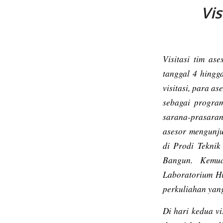
Vis
Visitasi tim as
tanggal 4 hingg
visitasi, para a
sebagai
program
sarana-prasaran
asesor mengunju
di Prodi Teknik
Bangun. Kemud
Laboratorium Hi
perkuliahan yan
Di hari kedua v