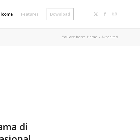
lcome
Features
Download
You are here:
Home
/
Akreditasi
ama di
asional