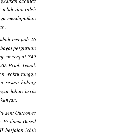
gkatkan kualitas
 telah diperoleh
juga mendapatkan
un.
ambah menjadi 26
rbagai perguruan
ang mencapai 749
30. Prodi Teknik
an waktu tunggu
ja sesuai bidang
ngat lahan kerja
gkungan.
Student Outcomes
n
Problem Based
I berjalan lebih