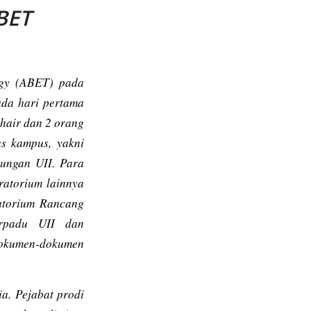
ABET
gy
(ABET) pada
ada hari pertama
hair
dan 2 orang
as kampus, yakni
kungan UII. Para
ratorium lainnya
ratorium Rancang
erpadu UII dan
 dokumen-dokumen
a. Pejabat prodi