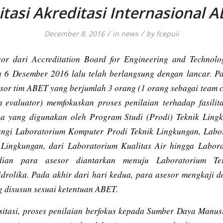
itasi Akreditasi Internasional 
/
/
December 8, 2016
in
news
by
fcepuii
esor dari
Accreditation Board for Engineering and Technolo
a 6 Desember 2016 lalu telah berlangsung dengan lancar. P
sesor tim ABET yang berjumlah 3 orang (1 orang sebagai
team c
 evaluator
) memfokuskan proses penilaian terhadap fasilit
a yang digunakan oleh Program Studi (Prodi) Teknik Ling
ngi Laboratorium Komputer Prodi Teknik Lingkungan, Labo
 Lingkungan, dari Laboratorium Kualitas Air hingga Labo
ian para asesor diantarkan menuju Laboratorium T
drolika. Pada akhir dari hari kedua, para asesor mengkaji
g disusun sesuai ketentuan ABET.
isitasi, proses penilaian berfokus kepada Sumber Daya Manusi