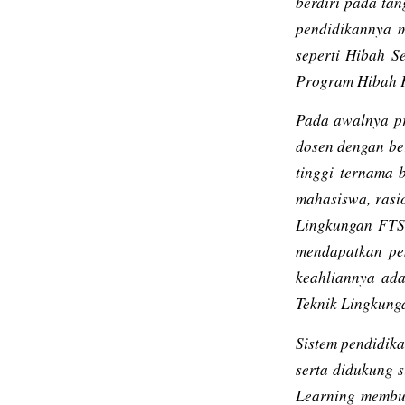
berdiri pada ta
pendidikannya m
seperti Hibah S
Program Hibah Ko
Pada awalnya pr
dosen dengan b
tinggi ternama 
mahasiswa, rasi
Lingkungan FTS
mendapatkan pek
keahliannya ada
Teknik Lingkung
Sistem pendidik
serta didukung 
Learning
membua