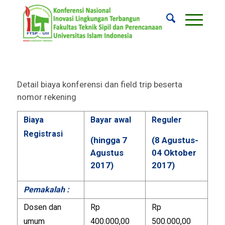
Detail biaya konferensi dan field trip beserta
nomor rekening
Biaya
Bayar awal
Reguler
Registrasi
(hingga 7
(8 Agustus-
Agustus
04 Oktober
2017)
2017)
Pemakalah :
Dosen dan
Rp
Rp
umum
400.000,00
500.000,00