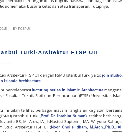
gan merokok di ruangan kelas bagi mahasiswa, dan bagi mahasiswi
idak memakai busana ketat dan atau transparan. Tutupnya.
2015
BY
FCEPUII
anbul Turki-Arsitektur FTSP UII
udi Arsitektur FTSP UII dengan FSMU Istanbul Turki yaitu;
,
join studio
.
in Islamic Architecture
ni
berkolaborasi
mengenai
lucturing series in Islamic Architecture
 Fakultas Teknik Sipil dan Perencanaan (FTSP) Universitas Islam
 ini telah terlihat berbagai macam rangkaian kegiatan bersama
(FSMU) Istanbul, Turki (
terlihat berbicang-
Prof. Dr. Ibrahim Numan)
ianto BS, M. Arch., IAI; Ir.Hastuti Saptorini, MA, Wiryono Raharjo,
 Studi Arsitektur FTSP UII (
)
Noor Cholis Idham, M.Arch.,Ph.D.,IAI