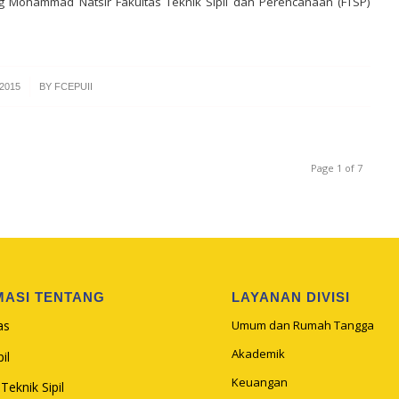
Mohammad Natsir Fakultas Teknik Sipil dan Perencanaan (FTSP)
2015
BY
FCEPUII
Page 1 of 7
MASI TENTANG
LAYANAN DIVISI
as
Umum dan Rumah Tangga
Akademik
il
Keuangan
Teknik Sipil