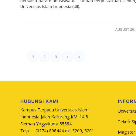
bersama para mahasiswa di
Depan Perpustakaan Gedung 
Universitas Islam Indonesia (UII).
/
AUGUST 26, 
1
2
3
›
»
HUBUNGI KAMI
INFOR
Kampus Terpadu Universitas Islam
Universit
Indonesia Jalan Kaliurang KM. 14,5
Teknik Sip
Sleman Yogyakarta 55584
Telp. : (0274) 898444 ext 3200, 3201
Magister 