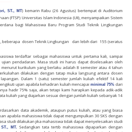
) kemarin Rabu (26 Agustus) bertempat di Auditorium
ri, ST., MT
naan (FTSP) Universitas Islam Indonesia (UII), menyampaikan Sistem
 perdana bagi Mahasiswa Baru Program Studi Teknik Lingkungan
n, beberapa
dosen Teknik Lingkungan
dan lebih dari
155 (seratus
hasiswa terdaftar sebagai mahasiswa untuk pertama kali, sampai
jian pendadaran. Masa studi ini harus dapat diselesaikan oleh
 menurut kurikulum yang berlaku adalah 8 semester atau 4 tahun
Perkuliahan dilakukan dengan tatap muka langsung antara dosen
lapangan. Dalam 1 (satu) semester jumlah kuliah efektif 14 kali
gikuti ujian apabila kehadiran kuliah mencapai
dari
minimal 75%
hanya hadir 75% saja, akan tetapi kami harapkan kepada adik-adik
ta kuliah yang diajarkan sesuai dengan jumlah kuliah sebanyak 14
erdasarkan data akademik, ataupun putus kuliah, atau yang biasa
kukan apabila mahasiswa tidak dapat mengumpulkan 30 SKS dengan
asa studi dilakukan jika mahasiswa tidak dapat menyelesaikan studi
Sedangkan tata tertib mahasiswa dipaparkan dengan
 ST., MT.