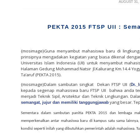
/
AUGUST 31, 
PEKTA 2015 FTSP UII : Sem
{mosimage}Guna menyambut mahasiswa baru di lingkungan
prinsipnya mengadakan kegiatan yang biasa dikenal dengan 
Universitas Islam Indonesia (UII) untuk menyambut mahasi
Halaman Gedung Mohammad Natsir
Jl.Kaliurang Km.14.4 Y
Ta’aruf (PEKTA 2015).
{mosimage}Dalam sambutan singkat
Dekan FTSP UII (
Dr._
kepada segenap mahasiswa baru FTSP UII
bahwa anda te
menjadi Teknik Sipil, Arsitektur dan Teknik Lingkungan. Dala
yang besar. Te
semangat, jujur dan memiliki tanggungjawab
Sementara dalam sambutan panitia PEKTA 2015 dan lembaga mah
memperkenalkan antar mahasiswa baru di kampus satu sama lainnya, 
kondisi seperti inilah yang dibutuhkan pemerintah adalah mahasiswa. T