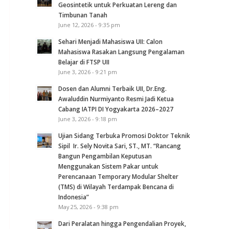
Geosintetik untuk Perkuatan Lereng dan
Timbunan Tanah
June 12, 2026 - 9:35 pm
Sehari Menjadi Mahasiswa UII: Calon
Mahasiswa Rasakan Langsung Pengalaman
Belajar di FTSP UII
June 3, 2026 - 9:21 pm
Dosen dan Alumni Terbaik UII, Dr.Eng.
Awaluddin Nurmiyanto Resmi Jadi Ketua
Cabang IATPI DI Yogyakarta 2026–2027
June 3, 2026 - 9:18 pm
Ujian Sidang Terbuka Promosi Doktor Teknik
Sipil Ir. Sely Novita Sari, ST., MT. “Rancang
Bangun Pengambilan Keputusan
Menggunakan Sistem Pakar untuk
Perencanaan Temporary Modular Shelter
(TMS) di Wilayah Terdampak Bencana di
Indonesia”
May 25, 2026 - 9:38 pm
Dari Peralatan hingga Pengendalian Proyek,