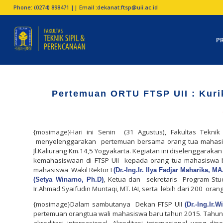
Phone: (0274) 898471 || Email :
dekanat.ftsp@uii.ac.id
P
Pertemuan ORTU FTSP UII : Kurik
{mosimage}Hari ini Senin
(31 Agustus), Fakultas Teknik
menyelenggarakan pertemuan bersama orang tua mahasis
Jl.Kaliurang Km.14,5 Yogyakarta. Kegiatan ini diselenggar
kemahasiswaan di FTSP UII kepada orang tua mahasiswa 
mahasiswa
Wakil Rektor I
(Dr.-Ing.Ir. Ilya Fadjar Maharika, MA.
, Ketua dan sekretaris Program Studi
(Setya Winarno, Ph.D)
Ir.Ahmad Syaifudin Muntaqi, MT. IAI, serta
lebih dari 200
orang
{mosimage}Dalam sambutanya
Dekan FTSP UII
(Dr.-Ing.Ir.
pertemuan orangtua wali mahasiswa baru tahun 2015. Tahun in
akreditasi internasional. Akreditasi internasional yang d