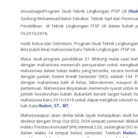
{mosimage}Program Studi Teknik Lingkungan FTSP UII (
Hudo
Gedung Mohammad Natsir Fakultas
Teknik Sipil dan Perenca
Pendidikan
di Teknik Lingkungan FTSP UII dalam kuliah
TA.2015/2016.
Hadir Ketua dan Sekretaris
Program Studi Teknik Lingkunga
lima puluh lima) mahasiswa baru Teknik Lingkungan
FTSP UII.
Masa studi program pendidikan S1 dihitung mulai saat ma
dengan mahasiswa memenuhi persyaratan untuk mengikuti u
mahasiswa dalam batas waktu yang tersedia, secara normal
dengan jumlah Sistem Kredit Semester (SKS) adalah 144. 
dengan mahasiswa baik di kelas, laboratorium, maupun di 
pertemuan. Mahasiswa dinyatakan memenuhi syarat untuk men
jumlah keseluruhan kuliah. Bukanlah berarti target kuliah 
mahasiswa baru 2015/2016 untuk dapat mengikuti seluruh ma
kali. Kata
Hudori, ST., MT.
Mahasiswapun akan dinilai tidak layak melanjutkan studi b
disebut dengan Drop Out (DO). DO4 (empat) semester dila
Indeks Prestasi Komulatif (IPK) minimal 2,00, sedangkan DO m
dalam waktu 14 (empat belas) semester. Tambah
Hudori,