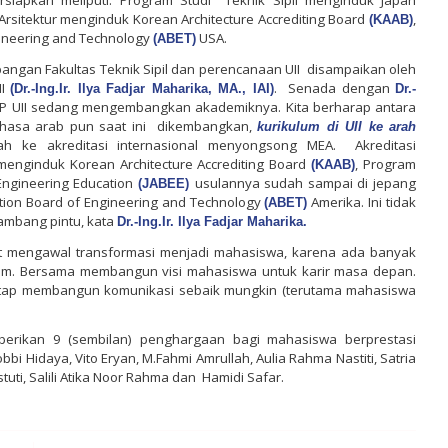
 Arsitektur menginduk Korean Architecture Accrediting Board
,
(KAAB)
gineering and Technology
USA.
(ABET)
ngan Fakultas Teknik Sipil dan perencanaan UII
disampaikan oleh
II
.
Senada dengan
(Dr.-Ing.Ir. Ilya Fadjar Maharika, MA., IAI)
Dr.-
TSP UII sedang mengembangkan akademiknya. Kita berharap
antara
hasa arab pun saat ini
dikembangkan,
kurikulum di UII ke arah
h ke akreditasi internasional menyongsong MEA.
Akreditasi
 menginduk Korean Architecture Accrediting Board
, Program
(KAAB)
 Engineering Education
usulannya sudah sampai di jepang
(JABEE)
tion Board of Engineering and Technology
Amerika. Ini tidak
(ABET)
ambang pintu, kata
Dr.-Ing.Ir. Ilya Fadjar Maharika.
ut mengawal transformasi menjadi mahasiswa, karena ada banyak
kulum. Bersama membangun visi mahasiswa untuk karir masa depan.
tap membangun komunikasi sebaik mungkin (terutama mahasiswa
berikan 9 (sembilan) penghargaan bagi mahasiswa berprestasi
 Hidaya, Vito Eryan, M.Fahmi Amrullah, Aulia Rahma Nastiti, Satria
uti, Salili Atika Noor Rahma dan
Hamidi Safar.