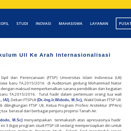
ROFIL
STUDI
INOVASI
MAHASISWA
LAYANAN
PUSAT
ulum UII Ke Arah Internasionalisasi
 Sipil dan Perencanaan (FTSP) Universitas Islam Indonesia (UII)
wa baru TA.2015/2016 di Auditorium gedung Mohammad Natsir
akan dengan maksud memperkenalkan sarana pendidikan dan kegiatan
baru TA.2015/2016.
Turut hadir dalam pertemuan orang tua wali
, Dekan FTSPUII
Wakil Dekan FTSP UII
, IAI)
(Dr.-Ing.Ir.Widodo, M.Sc),
 dilingkungan FTSP UII, Ketua Program Profesi Arsitektur (PPArs)
 tua berasal dari berbagai penjuru propinsi Tanah Air.
menyampaikan
terimakasih atas apresiasinya hadir
Widodo, M.Sc)
i 3 (tiga) program studi FTSP UII sedang mempersiapkan diri untuk
ipersiapkan meliputi: Program Studi Teknik Sipil menginduk Japan