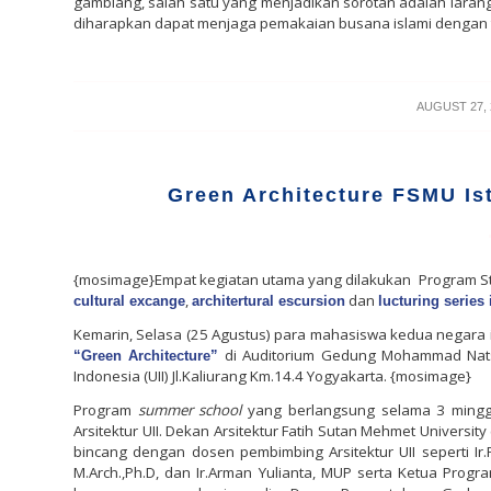
gamblang, salah satu yang menjadikan sorotan adalah laran
diharapkan dapat menjaga pemakaian busana islami dengan t
/
AUGUST 27, 
Green Architecture FSMU Ist
{mosimage}Empat kegiatan utama yang dilakukan
Program St
,
dan
cultural excange
architertural escursion
lucturing series 
Kemarin, Selasa (25 Agustus) para mahasiswa kedua negara i
di Auditorium Gedung Mohammad Natsir
“Green Architecture”
Indonesia (UII) Jl.Kaliurang Km.14.4 Yogyakarta. {mosimage}
Program
summer school
yang berlangsung selama 3 minggu
Arsitektur UII. Dekan Arsitektur Fatih Sutan Mehmet University 
bincang dengan dosen pembimbing Arsitektur UII seperti Ir.Rev
M.Arch.,Ph.D, dan Ir.Arman Yulianta, MUP serta Ketua Program