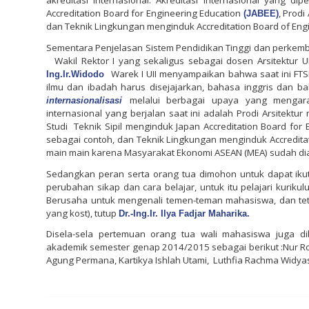
Accreditation Board for Engineering Education
, Prodi
(JABEE)
dan Teknik Lingkungan menginduk Accreditation Board of En
Sementara Penjelasan Sistem Pendidikan Tinggi dan perkemba
Wakil Rektor I yang sekaligus sebagai dosen Arsitektur U
Warek I UII menyampaikan bahwa saat ini F
Ing.Ir.Widodo
ilmu dan ibadah harus disejajarkan, bahasa inggris dan ba
melalui berbagai upaya yang mengara
internasionalisasi
internasional yang berjalan saat ini adalah
Prodi Arsitektur
Studi Teknik Sipil menginduk Japan Accreditation Board for
sebagai contoh, dan
Teknik Lingkungan menginduk Accredita
main main karena Masyarakat Ekonomi ASEAN (MEA) sudah di
Sedangkan peran serta orang tua dimohon untuk dapat ik
perubahan sikap dan cara belajar, untuk itu pelajari kuri
Berusaha untuk mengenali temen-teman mahasiswa, dan te
yang kost), tutup
Dr.-Ing.Ir. Ilya Fadjar Maharika.
Disela-sela pertemuan orang tua wali mahasiswa juga di
akademik semester genap 2014/2015 sebagai berikut :Nur Robbi
Agung Permana, Kartikya Ishlah Utami,
Luthfia Rachma Widyast