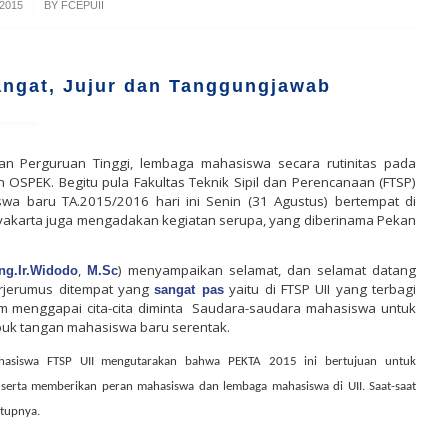
2015
BY
FCEPUII
angat, Jujur dan Tanggungjawab
 Perguruan Tinggi, lembaga mahasiswa secara rutinitas pada
OSPEK. Begitu pula Fakultas Teknik Sipil dan Perencanaan (FTSP)
swa baru TA.2015/2016 hari ini Senin (31 Agustus) bertempat di
ogyakarta juga mengadakan kegiatan serupa, yang diberinama Pekan
,
) menyampaikan selamat, dan selamat datang
Ing.Ir.Widodo
M.Sc
rjerumus ditempat yang
yaitu di FTSP UII yang terbagi
sangat pas
m menggapai cita-cita diminta
Saudara-saudara mahasiswa untuk
puk tangan mahasiswa baru serentak.
asiswa FTSP UII mengutarakan bahwa PEKTA 2015 ini bertujuan untuk
serta memberikan peran mahasiswa dan lembaga mahasiswa di UII. Saat-saat
utupnya.