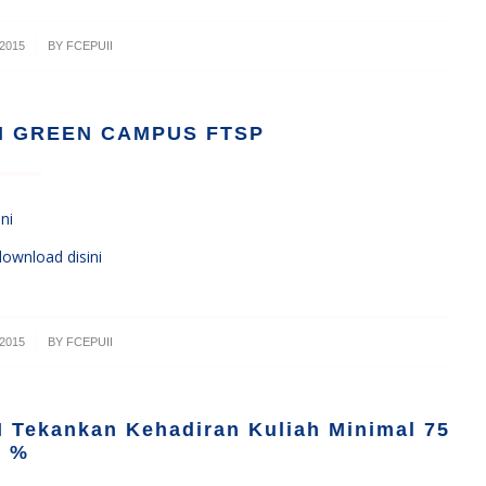
2015
BY
FCEPUII
N GREEN CAMPUS FTSP
ni
download disini
2015
BY
FCEPUII
I Tekankan Kehadiran Kuliah Minimal 75
%