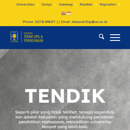
Universitas
Unisys
Gateway
Klasiber
Repositori
Phone: (0274) 898471 || Email :
dekanat.ftsp@uii.ac.id