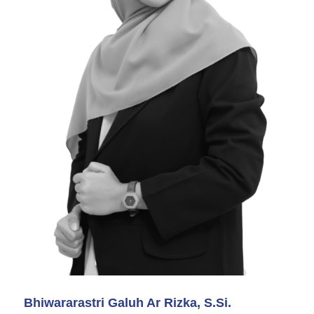
Bhiwararastri Galuh Ar Rizka, S.Si.