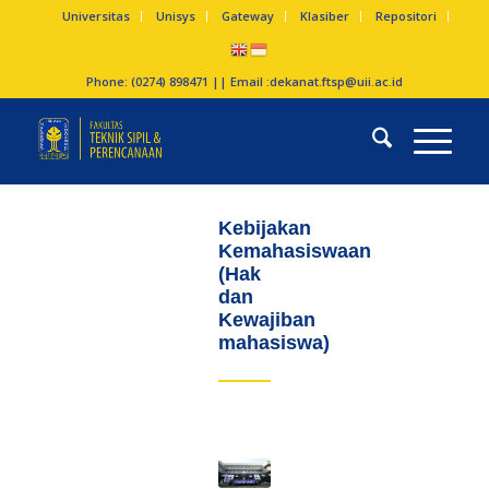
Universitas
Unisys
Gateway
Klasiber
Repositori
Phone: (0274) 898471 || Email :
dekanat.ftsp@uii.ac.id
Kebijakan
Kemahasiswaan
(Hak
dan
Kewajiban
mahasiswa)