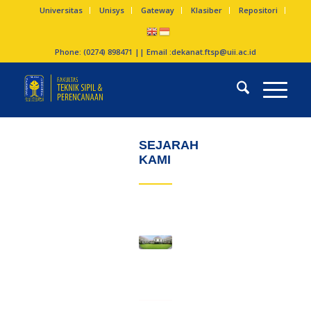
Universitas
Unisys
Gateway
Klasiber
Repositori
Phone: (0274) 898471 || Email :
dekanat.ftsp@uii.ac.id
SEJARAH
KAMI