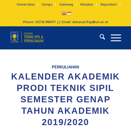
Universitas
Unisys
Gateway
Klasiber
Repositori
Phone: (0274) 898471 || Email :
dekanat.ftsp@uii.ac.id
PERKULIAHAN
KALENDER AKADEMIK
PRODI TEKNIK SIPIL
SEMESTER GENAP
TAHUN AKADEMIK
2019/2020