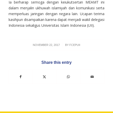
Ia berharap semoga dengan keiukutsertan MEAMT ini
dalam menjalin ukhuwah islamiyah dan komunikasi serta
memperluas jaringan dengan negara lain. Ucapan terima
kasihpun disampaikan karena dapat menjadi wakil delegasi
Indonesia sekaligus Universitas Islam Indonesia (UII).
/
NOVEMBER 22, 2017
BY
FCEPUII
Share this entry