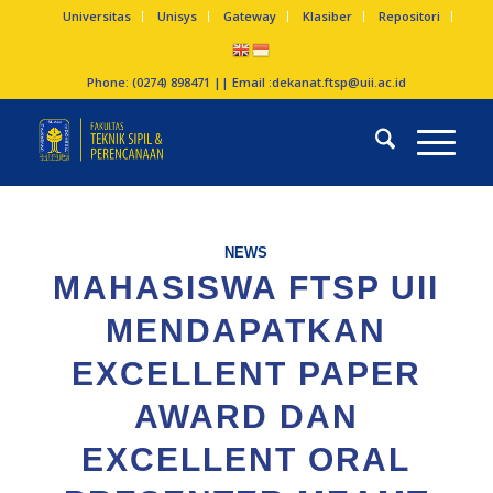
Universitas
Unisys
Gateway
Klasiber
Repositori
Phone: (0274) 898471 || Email :
dekanat.ftsp@uii.ac.id
NEWS
MAHASISWA FTSP UII
MENDAPATKAN
EXCELLENT PAPER
AWARD DAN
EXCELLENT ORAL