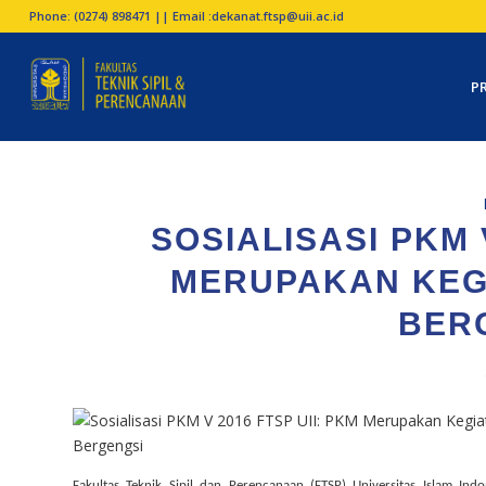
Phone: (0274) 898471 || Email :
dekanat.ftsp@uii.ac.id
P
SOSIALISASI PKM V
MERUPAKAN KEGI
BER
Fakultas Teknik Sipil dan Perencanaan (FTSP) Universitas Islam Indo