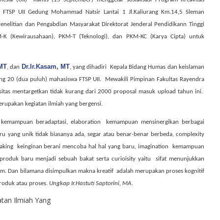
l FTSP UII Gedung Mohammad Natsir Lantai 1 Jl.Kaliurang Km.14,5 Sleman
enelitian dan Pengabdian Masyarakat Direktorat Jenderal Pendidikann Tinggi
-K (Kewirausahaan), PKM-T (Teknologi), dan PKM-KC (Karya Cipta) untuk
 MT
Dr.Ir.Kasam, MT
, dan
, yang dihadiri
Kepala Bidang Humas dan keislaman
ng 20 (dua puluh) mahasiswa FTSP UII.
Mewakili Pimpinan Fakultas Rayendra
sitas mentargetkan tidak kurang dari 2000 proposal masuk upload tahun ini.
rupakan kegiatan ilmiah yang bergensi.
y kemampuan beradaptasi, elaboration
kemampuan mensinergikan berbagai
 yang unik tidak biasanya ada, segar atau benar-benar berbeda, complexity
taking
keinginan berani mencoba hal hal yang baru, imagination kemampuan
produk baru menjadi sebuah bakat serta curioisity yaitu
sifat menunjukkan
lam. Dan bilamana disimpulkan makna kreatif
adalah merupakan proses kognitif
roduk atau proses.
Ungkap Ir.Hastuti Saptorini, MA.