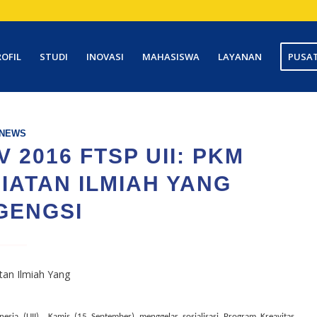
ROFIL
STUDI
INOVASI
MAHASISWA
LAYANAN
PUSAT
NEWS
 2016 FTSP UII: PKM
ATAN ILMIAH YANG
GENGSI
nesia (UII)
Kamis (15 September) menggelar sosialisasi Program Kreavitas