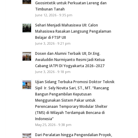
Geosintetik untuk Perkuatan Lereng dan
Timbunan Tanah
June 12, 2026 - 9:35 pm
Sehari Menjadi Mahasiswa UII: Calon
Mahasiswa Rasakan Langsung Pengalaman
Belajar di FTSP UII
June 3, 2026 - 9:21 pm
Dosen dan Alumni Terbaik UII, Dr.Eng.
Awaluddin Nurmiyanto Resmi Jadi Ketua
Cabang IATPI DI Yogyakarta 2026–2027
June 3, 2026 - 9:18 pm
Ujian Sidang Terbuka Promosi Doktor Teknik
Sipil Ir. Sely Novita Sari, ST., MT. “Rancang
Bangun Pengambilan Keputusan
Menggunakan Sistem Pakar untuk
Perencanaan Temporary Modular Shelter
(TMS) di Wilayah Terdampak Bencana di
Indonesia”
May 25, 2026 - 9:38 pm
Dari Peralatan hingga Pengendalian Proyek,