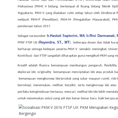
Mahasiswa (PKM) V bidang, bertempat di Ruang Sidang Teknik Sipi
Yogyakarta. PKM V yang diadakan rutin setiap tahun oleh
Direktorat P
meliputi
PKM-P (Penelitian), PKM-M (Pengabdian Masyarakat), PKM
pendanaan tahun 2017.
Ir.Hastuti Saptorini, MA
Ir.Rini Darmawati,
Sebagai narasumber
,
Rayendra, ST., MT
PPKF FTSP UII (
),
beberapa dosen dan tidak kura
berharap semoga kedepan peserta PKM V
semakin meningkat, Univer
Kontribusi
dari FTSP sangatlah diharapkan guna mengikuti PKM yang me
Kreatif adalah fluency kemampuan membangun pengaruh, flexibilit
ekplorasi ide, originality
kemampuan menciptakan ide atau produk baru
kemampuan mengkonsep ide/produk yang sukar maupun rumit, risk-
bermimpi, menemukan, melihat, berpikir, serta mengkonsep ide atau 
perilaku keingintahuan bertanya, mencari, melihat ide-ide lebih menda
untuk menemukan solusi yang asli dan benar-benar baru, baik berupa p