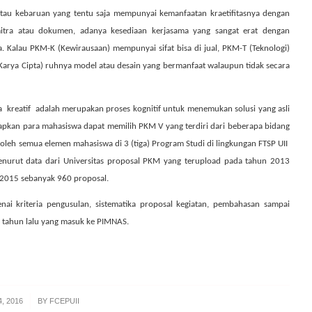
atau kebaruan yang tentu saja mempunyai kemanfaatan kraetifitasnya dengan
tra atau dokumen, adanya kesediaan kerjasama yang sangat erat dengan
ma. Kalau PKM-K (Kewirausaan) mempunyai sifat bisa di jual, PKM-T (Teknologi)
Karya Cipta) ruhnya model atau desain yang bermanfaat walaupun tidak secara
a
kreatif
adalah merupakan proses kognitif untuk menemukan solusi yang asli
rapkan para mahasiswa dapat memilih PKM V yang terdiri dari beberapa bidang
oleh semua elemen mahasiswa di 3 (tiga) Program Studi di lingkungan FTSP UII
Menurut data dari Universitas proposal PKM yang terupload pada tahun 2013
 2015 sebanyak 960 proposal.
ai kriteria pengusulan, sistematika proposal kegiatan, pembahasan sampai
 tahun lalu yang masuk ke PIMNAS.
, 2016
BY
FCEPUII