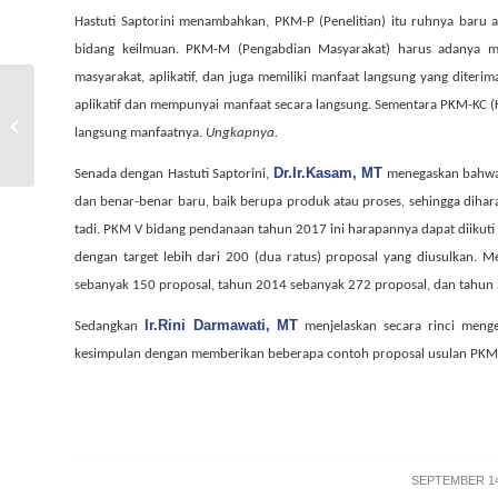
Hastuti Saptorini menambahkan, PKM-P (Penelitian) itu ruhnya baru 
bidang keilmuan. PKM-M (Pengabdian Masyarakat) harus adanya mi
masyarakat, aplikatif, dan juga memiliki manfaat langsung yang diteri
Sosialisasi PKM V 2016 FTSP UII: PKM
aplikatif dan mempunyai manfaat secara langsung. Sementara PKM-KC (
Merupakan Kegiatan Ilmiah Yang
langsung manfaatnya.
Ungkapnya.
Bergeng...
Dr.Ir.Kasam, MT
Senada dengan Hastuti Saptorini,
menegaskan bahw
dan benar-benar baru, baik berupa produk atau proses, sehingga diha
tadi. PKM V bidang pendanaan tahun 2017 ini harapannya dapat diikuti 
dengan target lebih dari 200 (dua ratus) proposal yang diusulkan. 
sebanyak 150 proposal, tahun 2014 sebanyak 272 proposal, dan tahun
Ir.Rini Darmawati, MT
Sedangkan
menjelaskan secara rinci mengen
kesimpulan dengan memberikan beberapa contoh proposal usulan PKM
/
SEPTEMBER 14