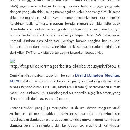
bahwa sungguh Allah telah memberi wahyu kepadaku (Muhammad
SAW) agar kamu sekalian bersikap rendah hati, sehingga yang satu
dengan yang lain tidak saling membagakan kelebihan yang dimiliki serta
tidak bermusuhan. Allah SWT memang mengizinkan kita memiliki
kelebihan baik itu harta maupun benda, namun demikian kita tidak
diperbolehkan
untuk berbangga diri bahkan untuk memamerkannya.
Semua harta benda kita sifatnya hanya titipan Allah SWT, dan akan
kembali diminta oleh Allah SWT. Artinya bahwa pangkat, kedudukan,
jabatan, harta dan benda yang kita miliki semua itu adalah pinjaman
dari Allah SWT untuk kita pertanggung jawabkan kepada-Nya.
Drs.KH.Chudori Muchtar,
Demikian disampaikan tausyiah
bersama
M.Pd.I
dalam acara silaturrahmi dan pengajian keluarga dosen dan
tenaga kependidikan FTSP UII, Ahad (30 Oktober) bertempat di rumah
Noor Cholis Idham, Ph.D Kandangsari Sukohardjo Ngaglik Sleman, yang
dihadiri lebih dari 100 (seratus) orang.
Ustadz Chudori yang juga merupakan salah satu dosen Program Studi
Arsitektur UII menambahkan, sungguh semua orang menginginkan
kebahagiaan dunia dan akherat dalam kehidupannya, namun kehidupan
duniawi bersifat sementara dan kehidupan akherat itulah kehidupan