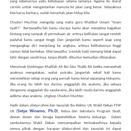
yang sebenarnya yaitu kehidupan selama lamanya. Agama itu ibarat
cermin untuk mengantarkan manusia ke jalan yang benar. Selayaknya
kita harus berkaca, sudah benarkah jalan hidup kita.
Chudori Muchtar mengutip sang maha guru Khatibul Umam “Imam
Syafi’i”
Bertawadhu’lah kamu niscaya kamu akan menjelma bagaikan
bintang yang nampak di permukaan air, artinya kelihatan sangat rendah
padahal kamu sangat tinggi. Dan janganlah kamu seperti asap yang
mengangkap diri menjulang ke angkasa, artinya kelihatannya tinggi
namun tidak berbekas. Sifat tawadhu’ (rendah hati) memang tidak dapat
lahir dengan sendirinya, tanpa dilatih, dituntun kemudian dibiasakan.
Menyimak bimbingan Khalifah Ali Bin Abu Thalib RA ketika menasehati
anaknya mengatakan, wahai putraku janganlah sekali kali kamu
meremehkan setiap orang yang pernah kamu kenal sepanjang hidupmu.
Jika orang itu lebih tua darimu anggaplah dia ayahmu, jika sebaya
denganmu anggaplah dia saudaramu, jika lebih muda darimu anggaplah
adikmu atau anakmu.
Ungkap Chudori Muchtar
.
Hadir dalam silaturrahmi dan tausyiah Ibu Rektor UII, Wakil Dekan FTSP
Setya Winarno, Ph.D
UII (
), Ketua dan Sekretaris Program Studi,
dewan dosen dan tenaga kependidikan beserta keluarga.
Dalam
sambutannya Wakil Dekan menyampaikan terimakasihnya kepada
semua pihak dengan harapan silaturrahmi dan tausyiah ini dapat