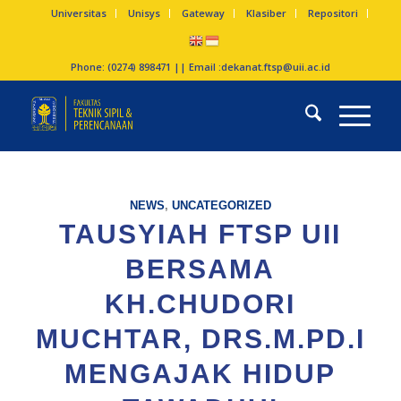
Universitas
Unisys
Gateway
Klasiber
Repositori
Phone: (0274) 898471 || Email :
dekanat.ftsp@uii.ac.id
NEWS
,
UNCATEGORIZED
TAUSYIAH FTSP UII
BERSAMA
KH.CHUDORI
MUCHTAR, DRS.M.PD.I
MENGAJAK HIDUP