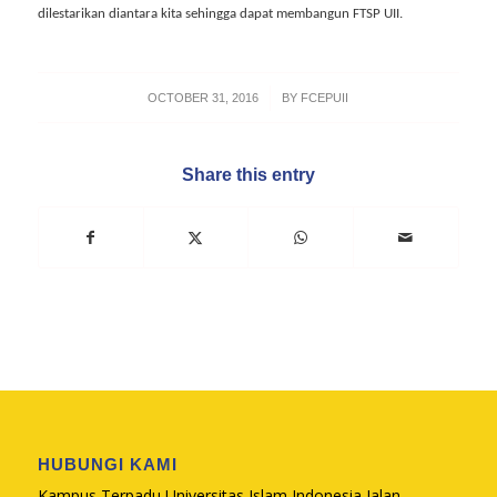
dilestarikan diantara kita sehingga dapat membangun FTSP UII.
/
OCTOBER 31, 2016
BY
FCEPUII
Share this entry
HUBUNGI KAMI
Kampus Terpadu Universitas Islam Indonesia Jalan