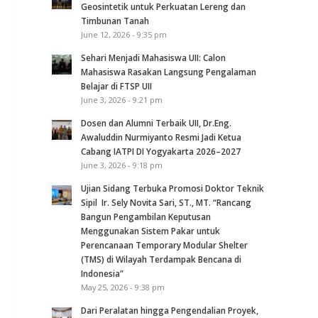
Geosintetik untuk Perkuatan Lereng dan
Timbunan Tanah
June 12, 2026 - 9:35 pm
Sehari Menjadi Mahasiswa UII: Calon
Mahasiswa Rasakan Langsung Pengalaman
Belajar di FTSP UII
June 3, 2026 - 9:21 pm
Dosen dan Alumni Terbaik UII, Dr.Eng.
Awaluddin Nurmiyanto Resmi Jadi Ketua
Cabang IATPI DI Yogyakarta 2026–2027
June 3, 2026 - 9:18 pm
Ujian Sidang Terbuka Promosi Doktor Teknik
Sipil Ir. Sely Novita Sari, ST., MT. “Rancang
Bangun Pengambilan Keputusan
Menggunakan Sistem Pakar untuk
Perencanaan Temporary Modular Shelter
(TMS) di Wilayah Terdampak Bencana di
Indonesia”
May 25, 2026 - 9:38 pm
Dari Peralatan hingga Pengendalian Proyek,