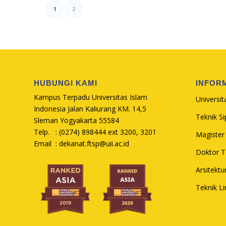
1
2
HUBUNGI KAMI
INFOR
Kampus Terpadu Universitas Islam
Universit
Indonesia Jalan Kaliurang KM. 14,5
Teknik Sip
Sleman Yogyakarta 55584
Telp. : (0274) 898444 ext 3200, 3201
Magister 
Email :
dekanat.ftsp@uii.ac.id
Doktor Te
Arsitektu
Teknik L