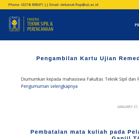
Phone: (0274) 898471 || Email :
dekanat.ftsp@uii.ac.id
P
Pengambilan Kartu Ujian Remed
Diumumkan kepada mahasiswa Fakultas Teknik Sipil dan Pe
Pengumuman selengkapnya
/
JANUARY 27,
Pembatalan mata kuliah pada Pe
Ganjil T