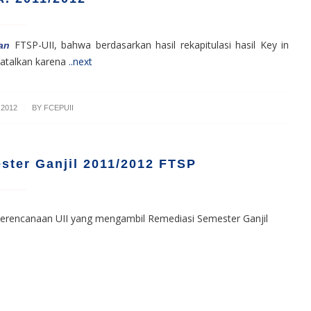
FTSP-UII, bahwa berdasarkan hasil rekapitulasi hasil Key in
an
batalkan karena
..next
 2012
BY
FCEPUII
ster Ganjil 2011/2012 FTSP
erencanaan UII yang mengambil Remediasi Semester Ganjil