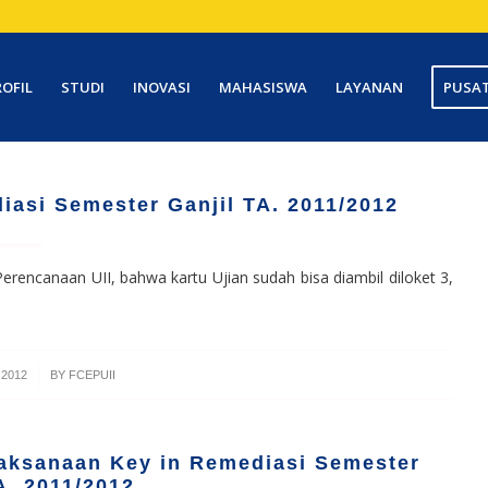
ROFIL
STUDI
INOVASI
MAHASISWA
LAYANAN
PUSAT
iasi Semester Ganjil TA. 2011/2012
rencanaan UII, bahwa kartu Ujian sudah bisa diambil diloket 3,
 2012
BY
FCEPUII
laksanaan Key in Remediasi Semester
A. 2011/2012