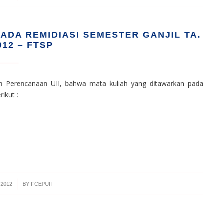
ADA REMIDIASI SEMESTER GANJIL TA.
012 – FTSP
n Perencanaan UII, bahwa mata kuliah yang ditawarkan pada
ikut :
 2012
BY
FCEPUII