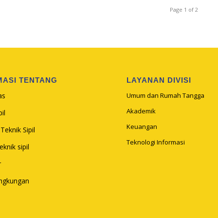
Page 1 of 2
MASI TENTANG
LAYANAN DIVISI
as
Umum dan Rumah Tangga
Akademik
il
Keuangan
Teknik Sipil
Teknologi Informasi
knik sipil
r
ingkungan