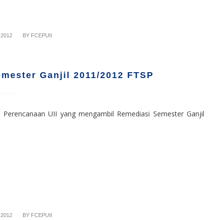
 2012
BY
FCEPUII
emester Ganjil 2011/2012 FTSP
 Perencanaan UII yang mengambil Remediasi Semester Ganjil
 2012
BY
FCEPUII