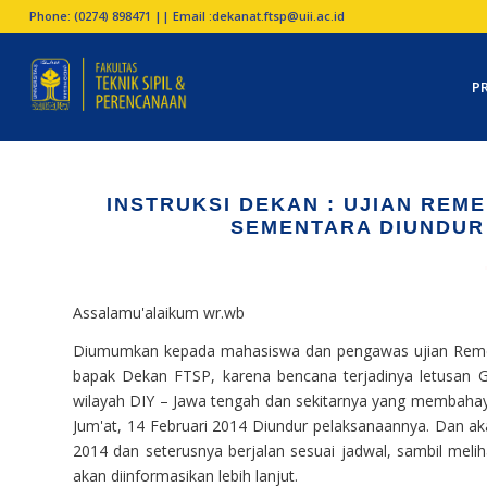
Phone: (0274) 898471 || Email :
dekanat.ftsp@uii.ac.id
P
INSTRUKSI DEKAN : UJIAN REMED
SEMENTARA DIUNDUR
Assalamu'alaikum wr.wb
Diumumkan kepada mahasiswa dan pengawas ujian Remedias
bapak Dekan FTSP, karena bencana terjadinya letusan G
wilayah DIY – Jawa tengah dan sekitarnya yang membahay
Jum'at, 14 Februari 2014 Diundur pelaksanaannya. Dan akan
2014 dan seterusnya berjalan sesuai jadwal, sambil melih
akan diinformasikan lebih lanjut.