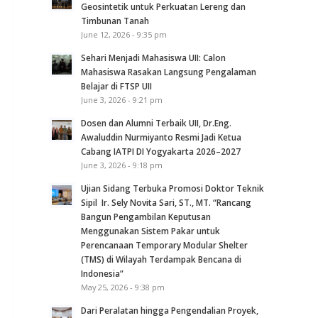
Geosintetik untuk Perkuatan Lereng dan
Timbunan Tanah
June 12, 2026 - 9:35 pm
Sehari Menjadi Mahasiswa UII: Calon
Mahasiswa Rasakan Langsung Pengalaman
Belajar di FTSP UII
June 3, 2026 - 9:21 pm
Dosen dan Alumni Terbaik UII, Dr.Eng.
Awaluddin Nurmiyanto Resmi Jadi Ketua
Cabang IATPI DI Yogyakarta 2026–2027
June 3, 2026 - 9:18 pm
Ujian Sidang Terbuka Promosi Doktor Teknik
Sipil Ir. Sely Novita Sari, ST., MT. “Rancang
Bangun Pengambilan Keputusan
Menggunakan Sistem Pakar untuk
Perencanaan Temporary Modular Shelter
(TMS) di Wilayah Terdampak Bencana di
Indonesia”
May 25, 2026 - 9:38 pm
Dari Peralatan hingga Pengendalian Proyek,