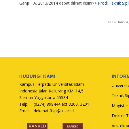
Ganjil TA. 2013/2014 dapat dilihat disini>>
Prodi Teknik Sipi
/
FEBRUARY 4,
HUBUNGI KAMI
INFOR
Kampus Terpadu Universitas Islam
Universit
Indonesia Jalan Kaliurang KM. 14,5
Teknik Sip
Sleman Yogyakarta 55584
Telp. : (0274) 898444 ext 3200, 3201
Magister 
Email :
dekanat.ftsp@uii.ac.id
Doktor Te
Arsitektu