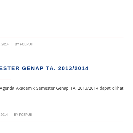
 2014
BY
FCEPUII
STER GENAP TA. 2013/2014
genda Akademik Semester Genap TA. 2013/2014 dapat dilihat
 2014
BY
FCEPUII