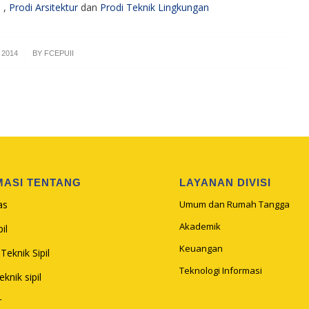
l
,
Prodi Arsitektur
dan
Prodi Teknik Lingkungan
 2014
BY
FCEPUII
MASI TENTANG
LAYANAN DIVISI
as
Umum dan Rumah Tangga
Akademik
il
Keuangan
Teknik Sipil
Teknologi Informasi
knik sipil
r