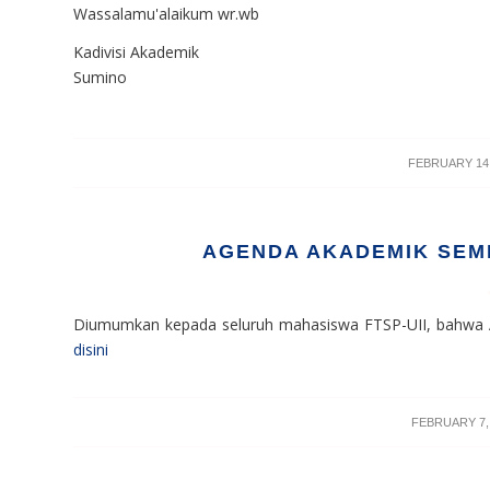
Wassalamu'alaikum wr.wb
Kadivisi Akademik
Sumino
/
FEBRUARY 14,
AGENDA AKADEMIK SEME
Diumumkan kepada seluruh mahasiswa FTSP-UII, bahwa A
disini
/
FEBRUARY 7,