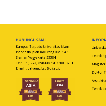
HUBUNGI KAMI
INFOR
Kampus Terpadu Universitas Islam
Universit
Indonesia Jalan Kaliurang KM. 14,5
Teknik Sip
Sleman Yogyakarta 55584
Telp. : (0274) 898444 ext 3200, 3201
Magister 
Email :
dekanat.ftsp@uii.ac.id
Doktor Te
Arsitektu
Teknik L