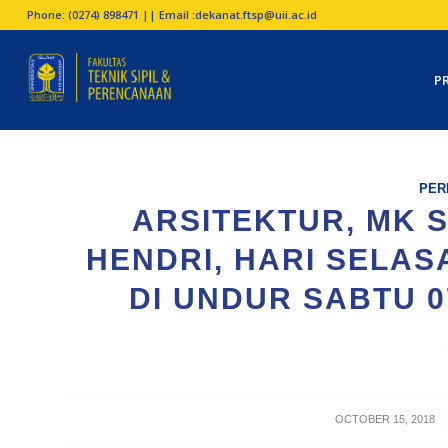
Phone: (0274) 898471 || Email :
dekanat.ftsp@uii.ac.id
P
PER
ARSITEKTUR, MK S
HENDRI, HARI SELASA
DI UNDUR SABTU 07
/
OCTOBER 15, 2018