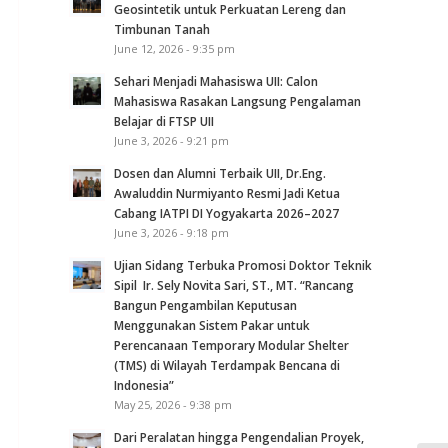
Geosintetik untuk Perkuatan Lereng dan
Timbunan Tanah
June 12, 2026 - 9:35 pm
Sehari Menjadi Mahasiswa UII: Calon
Mahasiswa Rasakan Langsung Pengalaman
Belajar di FTSP UII
June 3, 2026 - 9:21 pm
Dosen dan Alumni Terbaik UII, Dr.Eng.
Awaluddin Nurmiyanto Resmi Jadi Ketua
Cabang IATPI DI Yogyakarta 2026–2027
June 3, 2026 - 9:18 pm
Ujian Sidang Terbuka Promosi Doktor Teknik
Sipil Ir. Sely Novita Sari, ST., MT. “Rancang
Bangun Pengambilan Keputusan
Menggunakan Sistem Pakar untuk
Perencanaan Temporary Modular Shelter
(TMS) di Wilayah Terdampak Bencana di
Indonesia”
May 25, 2026 - 9:38 pm
Dari Peralatan hingga Pengendalian Proyek,