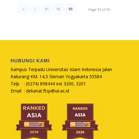
«
‹
91
92
93
Page 93 of 93
HUBUNGI KAMI
Kampus Terpadu Universitas Islam Indonesia Jalan
Kaliurang KM. 14,5 Sleman Yogyakarta 55584
Telp. : (0274) 898444 ext 3200, 3201
Email :
dekanat.ftsp@uii.ac.id