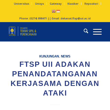
Universitas
Unisys
Gateway
Klasiber
Repositori
Phone: (0274) 898471 || Email :
dekanat.ftsp@uii.ac.id
KUNJUNGAN
,
NEWS
FTSP UII ADAKAN
PENANDATANGANAN
KERJASAMA DENGAN
ATAKI