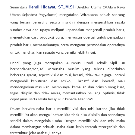
Hendi Hidayat, ST.,M.Si
Sementara
(Direktur Utama CV.Alam Raya
Utama Sejahtera Yogyakarta) mengatakan Wirausaha adalah seorang
yang berani berusaha secara mandiri dengan mengerahkan segala
sumber daya dan upaya meliputi kepandaian mengenali produk baru,
menentukan cara produksi baru, menyusun operasi untuk pengadaan
produk baru, memasarkannya, serta mengatur permodalan operasinya
untuk menghasilkan sesuatu yang bernilai lebih tinggi.
Hendi yang juga merupakan Alumnus Prodi Teknik Sipil UII
berpendapat,menjadi wirausaha muslim yang sukses diperlukan
beberapa syarat, seperti visi dan misi, berani, tidak takut gagal, berani
mengambil keputusan dan resiko,
kreatif dan inovatif, mau
mendengarkan masukan, mempunyai kemauan dan prinsip yang kuat,
tegas, disiplin dan tidak malas, memanfaatkan peluang, optimis, tidak
cepat puas, serta selalu bersyukur kepada Allah SWT.
Dalam berwirausaha harus memiliki visi dan misi karena jika tidak
memiliki itu akan mengakibatkan kita tidak bisa disiplin dan seenaknya
sendiri dalam mengelola usaha. Dengan memiliki visi dan misi maka
dalam membangun sebuah usaha akan lebih terarah terorganisir dan
terstruktur, jelas arah tujuannya.