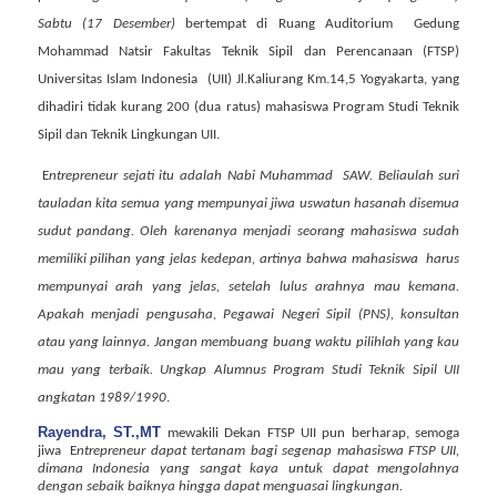
Sabtu (17 Desember)
bertempat di Ruang Auditorium
Gedung
Mohammad Natsir Fakultas Teknik Sipil dan Perencanaan (FTSP)
Universitas Islam Indonesia
(UII) Jl.Kaliurang Km.14,5 Yogyakarta, yang
dihadiri tidak kurang 200 (dua ratus) mahasiswa Program Studi Teknik
Sipil dan Teknik Lingkungan UII.
E
ntrepreneur sejati itu adalah Nabi Muhammad
SAW. Beliaulah suri
tauladan kita semua yang mempunyai jiwa uswatun hasanah disemua
sudut pandang. Oleh karenanya menjadi seorang mahasiswa sudah
memiliki pilihan yang jelas kedepan, artinya bahwa mahasiswa
harus
mempunyai arah yang jelas, setelah lulus arahnya mau kemana.
Apakah menjadi pengusaha, Pegawai Negeri Sipil (PNS), konsultan
atau yang lainnya. Jangan membuang buang waktu pilihlah yang kau
mau yang terbaik. Ungkap
Alumnus Program Studi Teknik Sipil UII
angkatan 1989/1990
.
Rayendra, ST.,MT
mewakili Dekan FTSP UII pun berharap, semoga
jiwa
E
ntrepreneur
dapat tertanam bagi segenap mahasiswa FTSP UII,
dimana Indonesia yang sangat kaya untuk dapat mengolahnya
dengan sebaik baiknya hingga dapat menguasai lingkungan.