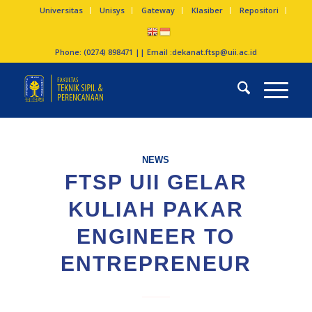
Universitas
Unisys
Gateway
Klasiber
Repositori
Phone: (0274) 898471 || Email :
dekanat.ftsp@uii.ac.id
NEWS
FTSP UII GELAR
KULIAH PAKAR
ENGINEER TO
ENTREPRENEUR