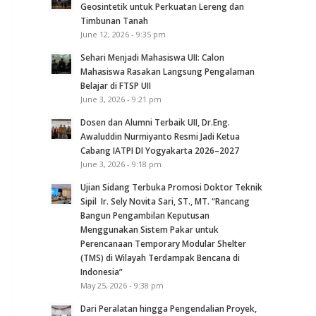
Geosintetik untuk Perkuatan Lereng dan
Timbunan Tanah
June 12, 2026 - 9:35 pm
Sehari Menjadi Mahasiswa UII: Calon
Mahasiswa Rasakan Langsung Pengalaman
Belajar di FTSP UII
June 3, 2026 - 9:21 pm
Dosen dan Alumni Terbaik UII, Dr.Eng.
Awaluddin Nurmiyanto Resmi Jadi Ketua
Cabang IATPI DI Yogyakarta 2026–2027
June 3, 2026 - 9:18 pm
Ujian Sidang Terbuka Promosi Doktor Teknik
Sipil Ir. Sely Novita Sari, ST., MT. “Rancang
Bangun Pengambilan Keputusan
Menggunakan Sistem Pakar untuk
Perencanaan Temporary Modular Shelter
(TMS) di Wilayah Terdampak Bencana di
Indonesia”
May 25, 2026 - 9:38 pm
Dari Peralatan hingga Pengendalian Proyek,