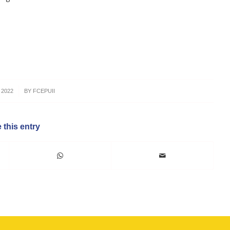
 2022
BY
FCEPUII
 this entry