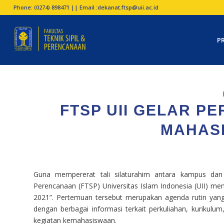
Phone: (0274) 898471 || Email :
dekanat.ftsp@uii.ac.id
P
FTSP UII GELAR P
MAHASI
Guna mempererat tali silaturahim antara kampus dan 
Perencanaan (FTSP) Universitas Islam Indonesia (UII) m
2021”. Pertemuan tersebut merupakan agenda rutin yan
dengan berbagai informasi terkait perkuliahan, kurikulum
kegiatan kemahasiswaan.