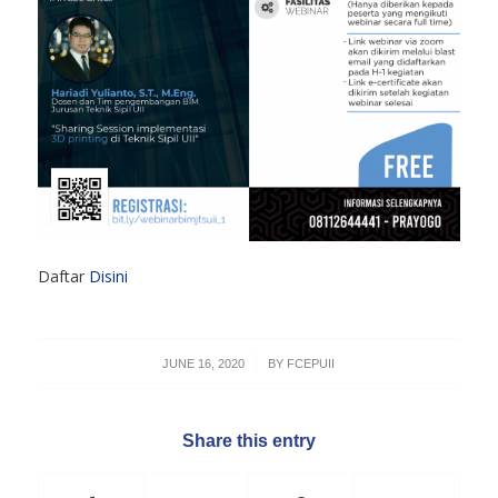
Daftar
Disini
/
JUNE 16, 2020
BY
FCEPUII
Share this entry