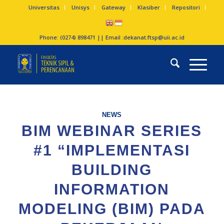
Universitas
Unisys
Gateway
Klasiber
Repositori
Phone: (0274) 898471 || Email :
dekanat.ftsp@uii.ac.id
NEWS
BIM WEBINAR SERIES
#1 “IMPLEMENTASI
BUILDING
INFORMATION
MODELING (BIM) PADA