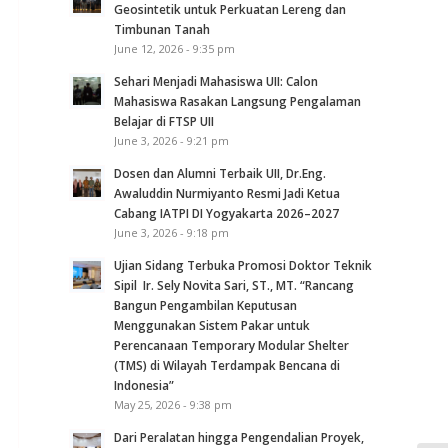
Geosintetik untuk Perkuatan Lereng dan
Timbunan Tanah
June 12, 2026 - 9:35 pm
Sehari Menjadi Mahasiswa UII: Calon
Mahasiswa Rasakan Langsung Pengalaman
Belajar di FTSP UII
June 3, 2026 - 9:21 pm
Dosen dan Alumni Terbaik UII, Dr.Eng.
Awaluddin Nurmiyanto Resmi Jadi Ketua
Cabang IATPI DI Yogyakarta 2026–2027
June 3, 2026 - 9:18 pm
Ujian Sidang Terbuka Promosi Doktor Teknik
Sipil Ir. Sely Novita Sari, ST., MT. “Rancang
Bangun Pengambilan Keputusan
Menggunakan Sistem Pakar untuk
Perencanaan Temporary Modular Shelter
(TMS) di Wilayah Terdampak Bencana di
Indonesia”
May 25, 2026 - 9:38 pm
Dari Peralatan hingga Pengendalian Proyek,