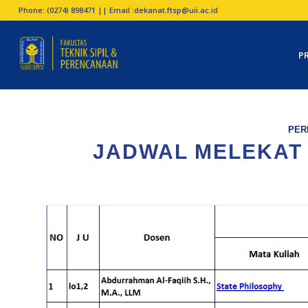
Phone: (0274) 898471 || Email :
dekanat.ftsp@uii.ac.id
P
PER
JADWAL MELEKAT 