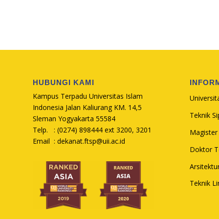
HUBUNGI KAMI
INFOR
Kampus Terpadu Universitas Islam
Universit
Indonesia Jalan Kaliurang KM. 14,5
Teknik Sip
Sleman Yogyakarta 55584
Telp. : (0274) 898444 ext 3200, 3201
Magister 
Email :
dekanat.ftsp@uii.ac.id
Doktor Te
Arsitektu
Teknik L