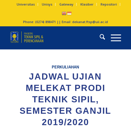
Universitas
Unisys
Gateway
Klasiber
Repositori
Phone: (0274) 898471 || Email :
dekanat.ftsp@uii.ac.id
PERKULIAHAN
JADWAL UJIAN
MELEKAT PRODI
TEKNIK SIPIL,
SEMESTER GANJIL
2019/2020