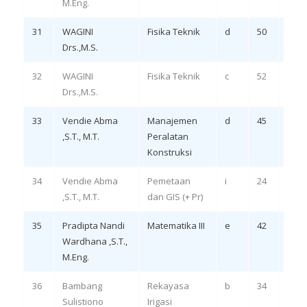
M.Eng.
31
WAGINI
Fisika Teknik
d
50
Rem
Drs.,M.S.
LO 1,
32
WAGINI
Fisika Teknik
c
52
Rem
Drs.,M.S.
LO 1,
33
Vendie Abma
Manajemen
d
45
Rem
,S.T., M.T.
Peralatan
Konstruksi
34
Vendie Abma
Pemetaan
i
24
Rem
,S.T., M.T.
dan GIS (+ Pr)
35
Pradipta Nandi
Matematika III
e
42
Rem
Wardhana ,S.T.,
LO 1
M.Eng.
36
Bambang
Rekayasa
b
34
Rem
Sulistiono
Irigasi
LO 3,