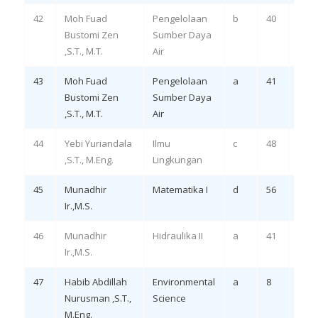
42
Moh Fuad
Pengelolaan
b
40
Eval
Bustomi Zen
Sumber Daya
LO 
,S.T., M.T.
Air
43
Moh Fuad
Pengelolaan
a
41
Eval
Bustomi Zen
Sumber Daya
LO 
,S.T., M.T.
Air
44
Yebi Yuriandala
Ilmu
c
48
Eval
,S.T., M.Eng.
Lingkungan
LO 3
45
Munadhir
Matematika I
d
56
Remi
Ir.,M.S.
1, 2
46
Munadhir
Hidraulika II
a
41
Remi
Ir.,M.S.
1, 2
47
Habib Abdillah
Environmental
a
8
Eval
Nurusman ,S.T.,
Science
LO 3
M.Eng.