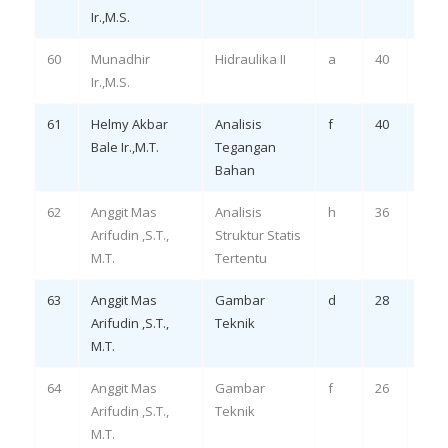
Ir.,M.S.
3, 4
60
Munadhir
Hidraulika II
a
40
Remi
Ir.,M.S.
3, 4
61
Helmy Akbar
Analisis
f
40
Eval
Bale Ir.,M.T.
Tegangan
LO 
Bahan
62
Anggit Mas
Analisis
h
36
Rem
Arifudin ,S.T.,
Struktur Statis
LO 1,
M.T.
Tertentu
63
Anggit Mas
Gambar
d
28
Rem
Arifudin ,S.T.,
Teknik
LO 1,
M.T.
64
Anggit Mas
Gambar
f
26
Eval
Arifudin ,S.T.,
Teknik
LO 3
M.T.