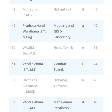
48
Munadhir
Hidraulika II
d
40
Remi
Ir.,M.S.
3, 4
49
Pradipta Nandi
Mapping and
a
10
Remi
Wardhana ,S.T.,
GIS (+
4, 5
M.Eng.
Laboratory)
50
WAGINI
Fisika Teknik
e
51
Rem
Drs.,M.S.
LO 1,
51
Vendie Abma
Gambar
i
24
Rem
,S.T., M.T.
Teknik
52
Bambang
Hidrologi
b
48
Rem
Sulistiono
Terapan
LO 1,
Ir.,MSCE.
53
Vendie Abma
Manajemen
d
45
Rem
,S.T., M.T.
Peralatan