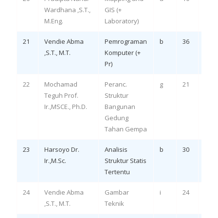
Wardhana ,S.T.,
GIS (+
1,2,3
M.Eng.
Laboratory)
21
Vendie Abma
Pemrograman
b
36
Rem
,S.T., M.T.
Komputer (+
Pr)
22
Mochamad
Peranc.
g
21
Rem
Teguh Prof.
Struktur
LO 3,
Ir.,MSCE., Ph.D.
Bangunan
Gedung
Tahan Gempa
23
Harsoyo Dr.
Analisis
b
30
Rem
Ir.,M.Sc.
Struktur Statis
LO 3
Tertentu
24
Vendie Abma
Gambar
i
24
Rem
,S.T., M.T.
Teknik