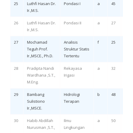
25
Luthfi Hasan Dr.
Pondasi I
a
45
Eval
Ir.,M.S.
LO 
26
Luthfi Hasan Dr.
Pondasi II
a
27
Remi
Ir.,M.S.
27
Mochamad
Analisis
f
25
Rem
Teguh Prof.
Struktur Statis
LO 3
Ir.,MSCE., Ph.D.
Tertentu
28
Pradipta Nandi
Rekayasa
a
32
Rem
Wardhana ,S.T.,
Irigasi
LO 3,
M.Eng.
29
Bambang
Hidrologi
b
48
Rem
Sulistiono
Terapan
LO 3,
Ir.,MSCE.
30
Habib Abdillah
Ilmu
a
50
Eval
Nurusman ,S.T.,
Lingkungan
LO 3