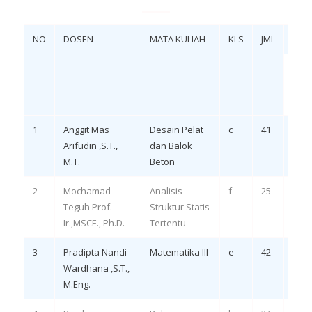
NO
DOSEN
MATA KULIAH
KLS
JML
UJIA
KUIS
EVAL
REMI
1
Anggit Mas
Desain Pelat
c
41
Eval
Arifudin ,S.T.,
dan Balok
LO 3,
M.T.
Beton
2
Mochamad
Analisis
f
25
Rem
Teguh Prof.
Struktur Statis
LO 2
Ir.,MSCE., Ph.D.
Tertentu
3
Pradipta Nandi
Matematika III
e
42
Eval
Wardhana ,S.T.,
LO 2
M.Eng.