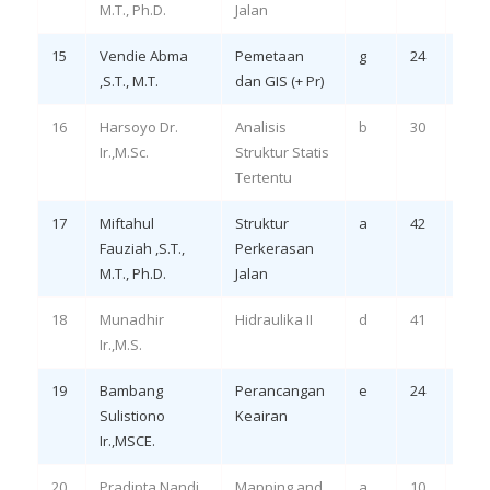
M.T., Ph.D.
Jalan
15
Vendie Abma
Pemetaan
g
24
Eval
,S.T., M.T.
dan GIS (+ Pr)
LO 4
16
Harsoyo Dr.
Analisis
b
30
Rem
Ir.,M.Sc.
Struktur Statis
LO 3
Tertentu
17
Miftahul
Struktur
a
42
Rem
Fauziah ,S.T.,
Perkerasan
LO 1,
M.T., Ph.D.
Jalan
18
Munadhir
Hidraulika II
d
41
Remi
Ir.,M.S.
1, 2
19
Bambang
Perancangan
e
24
Eval
Sulistiono
Keairan
LO 3
Ir.,MSCE.
20
Pradipta Nandi
Mapping and
a
10
Remi