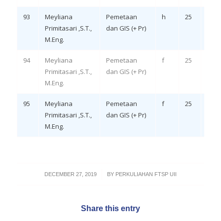
93
Meyliana
Pemetaan
h
25
Rem
Primitasari ,S.T.,
dan GIS (+ Pr)
LO 4,
M.Eng.
94
Meyliana
Pemetaan
f
25
Rem
Primitasari ,S.T.,
dan GIS (+ Pr)
LO 1,
M.Eng.
95
Meyliana
Pemetaan
f
25
Rem
Primitasari ,S.T.,
dan GIS (+ Pr)
LO 4,
M.Eng.
/
DECEMBER 27, 2019
BY
PERKULIAHAN FTSP UII
Share this entry