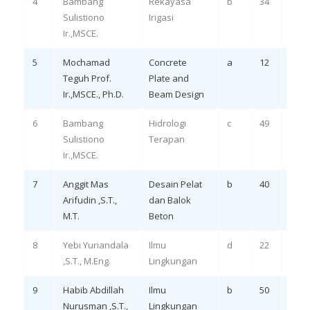
4
Bambang
Rekayasa
b
34
Rem
Sulistiono
Irigasi
LO 1,
Ir.,MSCE.
5
Mochamad
Concrete
a
12
Rem
Teguh Prof.
Plate and
LO 1,
Ir.,MSCE., Ph.D.
Beam Design
6
Bambang
Hidrologi
c
49
Rem
Sulistiono
Terapan
LO 1,
Ir.,MSCE.
7
Anggit Mas
Desain Pelat
b
40
Eval
Arifudin ,S.T.,
dan Balok
LO 3,
M.T.
Beton
8
Yebi Yuriandala
Ilmu
d
22
Eval
,S.T., M.Eng.
Lingkungan
LO 3,
9
Habib Abdillah
Ilmu
b
50
Eval
Nurusman ,S.T.,
Lingkungan
LO 3