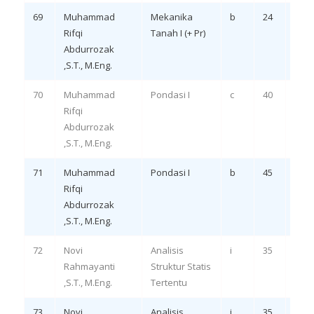
69
Muhammad
Mekanika
b
24
Rem
Rifqi
Tanah I (+ Pr)
LO 1,
Abdurrozak
,S.T., M.Eng.
70
Muhammad
Pondasi I
c
40
Rem
Rifqi
LO 1,
Abdurrozak
,S.T., M.Eng.
71
Muhammad
Pondasi I
b
45
Rem
Rifqi
LO 1,
Abdurrozak
,S.T., M.Eng.
72
Novi
Analisis
i
35
Rem
Rahmayanti
Struktur Statis
LO 1
,S.T., M.Eng.
Tertentu
73
Novi
Analisis
i
35
Rem