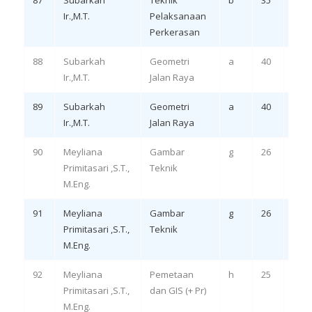
87
Subarkah
Teknik
b
35
Rem
Ir.,M.T.
Pelaksanaan
LO 3,
Perkerasan
88
Subarkah
Geometri
a
40
Rem
Ir.,M.T.
Jalan Raya
LO 1,
89
Subarkah
Geometri
a
40
Rem
Ir.,M.T.
Jalan Raya
LO 3,
90
Meyliana
Gambar
g
26
Rem
Primitasari ,S.T.,
Teknik
LO 1,
M.Eng.
91
Meyliana
Gambar
g
26
Rem
Primitasari ,S.T.,
Teknik
LO 3
M.Eng.
92
Meyliana
Pemetaan
h
25
Rem
Primitasari ,S.T.,
dan GIS (+ Pr)
LO 1
M.Eng.