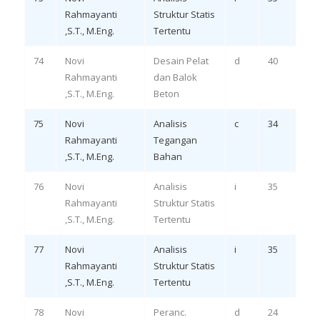
Rahmayanti
Struktur Statis
LO 2
,S.T., M.Eng.
Tertentu
74
Novi
Desain Pelat
d
40
Eval
Rahmayanti
dan Balok
LO 3
,S.T., M.Eng.
Beton
75
Novi
Analisis
c
34
Rem
Rahmayanti
Tegangan
LO 1,
,S.T., M.Eng.
Bahan
76
Novi
Analisis
i
35
Rem
Rahmayanti
Struktur Statis
LO 3
,S.T., M.Eng.
Tertentu
77
Novi
Analisis
i
35
Rem
Rahmayanti
Struktur Statis
LO 4
,S.T., M.Eng.
Tertentu
78
Novi
Peranc.
d
24
Rem