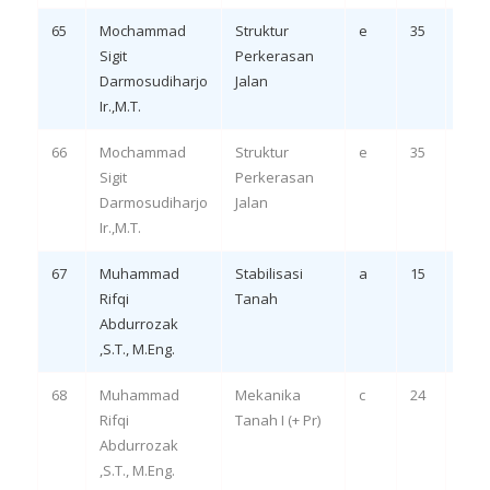
65
Mochammad
Struktur
e
35
Rem
Sigit
Perkerasan
LO 1,
Darmosudiharjo
Jalan
Ir.,M.T.
66
Mochammad
Struktur
e
35
Rem
Sigit
Perkerasan
LO 2,
Darmosudiharjo
Jalan
Ir.,M.T.
67
Muhammad
Stabilisasi
a
15
Rem
Rifqi
Tanah
LO 1,
Abdurrozak
,S.T., M.Eng.
68
Muhammad
Mekanika
c
24
Rem
Rifqi
Tanah I (+ Pr)
LO 1,
Abdurrozak
,S.T., M.Eng.