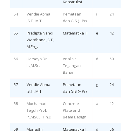
Konstruksi
54
Vendie Abma
Pemetaan
i
24
Rem
,S.T., M.T.
dan GIS (+ Pr)
55
Pradipta Nandi
Matematika III
e
42
Rem
Wardhana ,S.T.,
LO 2
M.Eng.
56
Harsoyo Dr.
Analisis
d
50
Rem
Ir.,M.Sc.
Tegangan
LO 3,
Bahan
57
Vendie Abma
Pemetaan
g
24
Rem
,S.T., M.T.
dan GIS (+ Pr)
58
Mochamad
Concrete
a
12
Rem
Teguh Prof.
Plate and
LO 3,
Ir.,MSCE., Ph.D.
Beam Design
59
Munadhir
Matematika I
d
56
Remi