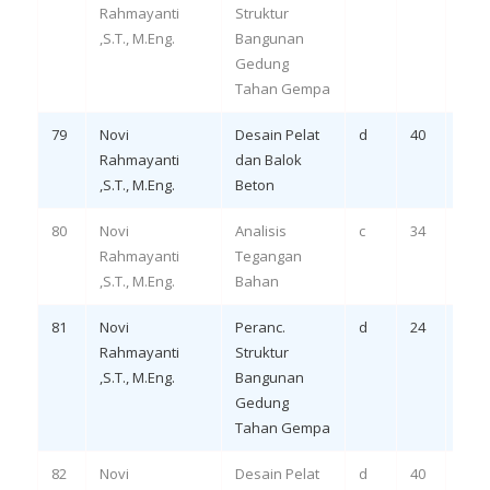
Rahmayanti
Struktur
LO 1,
,S.T., M.Eng.
Bangunan
Gedung
Tahan Gempa
79
Novi
Desain Pelat
d
40
Rem
Rahmayanti
dan Balok
LO 1,
,S.T., M.Eng.
Beton
80
Novi
Analisis
c
34
Rem
Rahmayanti
Tegangan
LO 3,
,S.T., M.Eng.
Bahan
81
Novi
Peranc.
d
24
Rem
Rahmayanti
Struktur
LO 3,
,S.T., M.Eng.
Bangunan
Gedung
Tahan Gempa
82
Novi
Desain Pelat
d
40
Rem