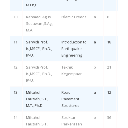
M.Eng.
10
Rahmadi Agus
Islamic Creeds
a
8
Rem
Setiawan ,S.Ag.,
LO 1,
M.A.
11
Sarwidi Prof.
Introduction to
a
18
Rem
Ir.,MSCE., Ph.D.,
Earthquake
IP-U.
Engineering
12
Sarwidi Prof.
Teknik
b
21
Rem
Ir.,MSCE., Ph.D.,
Kegempaan
IP-U.
13
Miftahul
Road
a
12
Rem
Fauziah ,S.T.,
Pavement
LO 1,
M.T., Ph.D.
Structures
14
Miftahul
Struktur
b
36
Rem
Fauziah ,S.T.,
Perkerasan
LO 1,