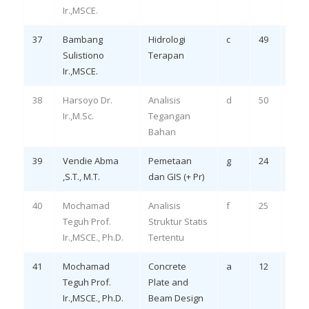
Ir.,MSCE.
37
Bambang
Hidrologi
c
49
Rem
Sulistiono
Terapan
LO 3,
Ir.,MSCE.
38
Harsoyo Dr.
Analisis
d
50
Rem
Ir.,M.Sc.
Tegangan
LO 1
Bahan
39
Vendie Abma
Pemetaan
g
24
Rem
,S.T., M.T.
dan GIS (+ Pr)
40
Mochamad
Analisis
f
25
Remi
Teguh Prof.
Struktur Statis
4
Ir.,MSCE., Ph.D.
Tertentu
41
Mochamad
Concrete
a
12
Rem
Teguh Prof.
Plate and
LO 1,
Ir.,MSCE., Ph.D.
Beam Design