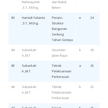
Rahmayanti
dan Balok
LO 3,
,S.T., M.Eng.
Beton
83
Hariadi Yulianto
Peranc.
e
24
Eval
,S.T., M.Eng.
Struktur
LO 3
Bangunan
Gedung
Tahan Gempa
84
Subarkah
Geometri
b
39
Eval
Ir.,M.T.
Jalan Raya
LO 3
85
Subarkah
Teknik
a
35
Rem
Ir.,M.T.
Pelaksanaan
LO 3,
Perkerasan
86
Subarkah
Teknik
b
35
Eval
Ir.,M.T.
Pelaksanaan
LO 3
Perkerasan