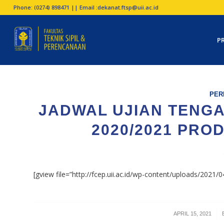
Phone: (0274) 898471 || Email :
dekanat.ftsp@uii.ac.id
P
PER
JADWAL UJIAN TENGA
2020/2021 PROD
[gview file=”http://fcep.uii.ac.id/wp-content/uploads/2021
/
APRIL 15, 2021