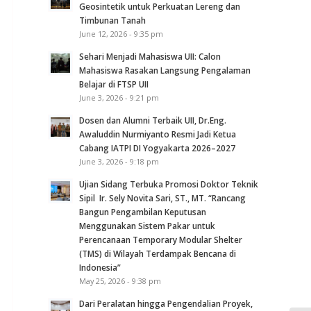
Geosintetik untuk Perkuatan Lereng dan
Timbunan Tanah
June 12, 2026 - 9:35 pm
Sehari Menjadi Mahasiswa UII: Calon
Mahasiswa Rasakan Langsung Pengalaman
Belajar di FTSP UII
June 3, 2026 - 9:21 pm
Dosen dan Alumni Terbaik UII, Dr.Eng.
Awaluddin Nurmiyanto Resmi Jadi Ketua
Cabang IATPI DI Yogyakarta 2026–2027
June 3, 2026 - 9:18 pm
Ujian Sidang Terbuka Promosi Doktor Teknik
Sipil Ir. Sely Novita Sari, ST., MT. “Rancang
Bangun Pengambilan Keputusan
Menggunakan Sistem Pakar untuk
Perencanaan Temporary Modular Shelter
(TMS) di Wilayah Terdampak Bencana di
Indonesia”
May 25, 2026 - 9:38 pm
Dari Peralatan hingga Pengendalian Proyek,