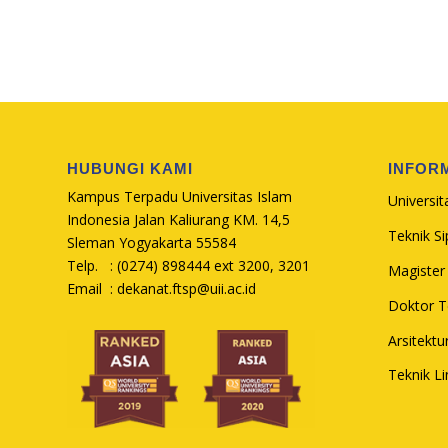
HUBUNGI KAMI
INFOR
Kampus Terpadu Universitas Islam
Universit
Indonesia Jalan Kaliurang KM. 14,5
Teknik Sip
Sleman Yogyakarta 55584
Telp. : (0274) 898444 ext 3200, 3201
Magister 
Email :
dekanat.ftsp@uii.ac.id
Doktor Te
Arsitektu
Teknik L