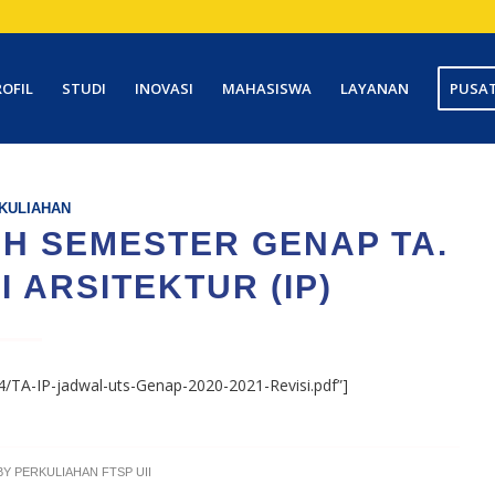
ROFIL
STUDI
INOVASI
MAHASISWA
LAYANAN
PUSAT
KULIAHAN
H SEMESTER GENAP TA.
I ARSITEKTUR (IP)
/04/TA-IP-jadwal-uts-Genap-2020-2021-Revisi.pdf”]
BY
PERKULIAHAN FTSP UII