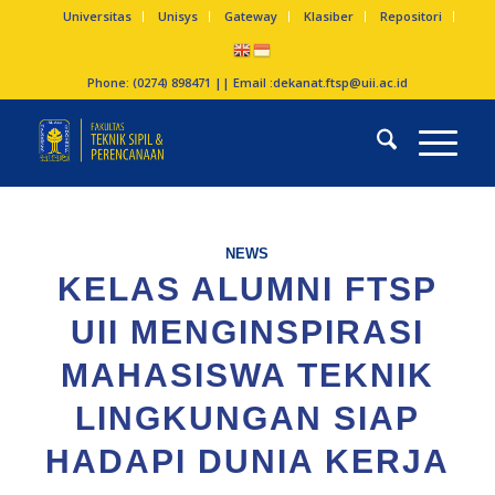
Universitas
Unisys
Gateway
Klasiber
Repositori
Phone: (0274) 898471 || Email :
dekanat.ftsp@uii.ac.id
NEWS
KELAS ALUMNI FTSP
UII MENGINSPIRASI
MAHASISWA TEKNIK
LINGKUNGAN SIAP
HADAPI DUNIA KERJA