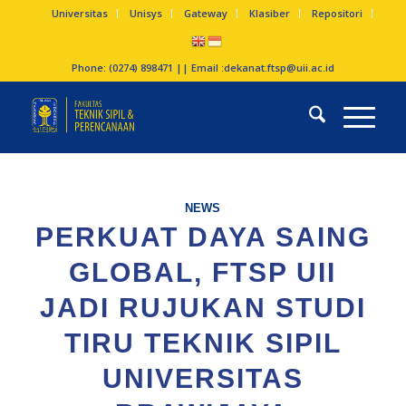
Universitas
Unisys
Gateway
Klasiber
Repositori
Phone: (0274) 898471 || Email :
dekanat.ftsp@uii.ac.id
NEWS
PERKUAT DAYA SAING
GLOBAL, FTSP UII
JADI RUJUKAN STUDI
TIRU TEKNIK SIPIL
UNIVERSITAS