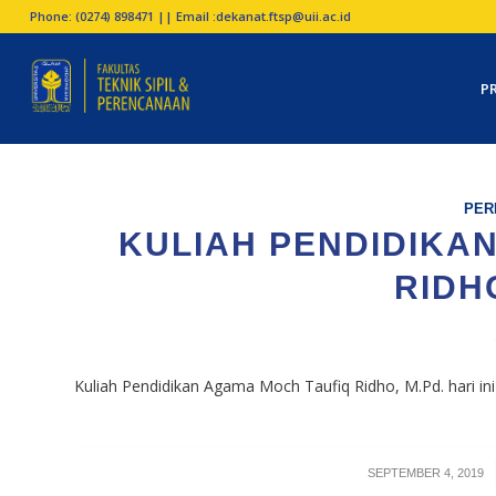
Phone: (0274) 898471 || Email :
dekanat.ftsp@uii.ac.id
P
PER
KULIAH PENDIDIKA
RIDHO
Kuliah Pendidikan Agama Moch Taufiq Ridho, M.Pd. hari 
/
SEPTEMBER 4, 2019