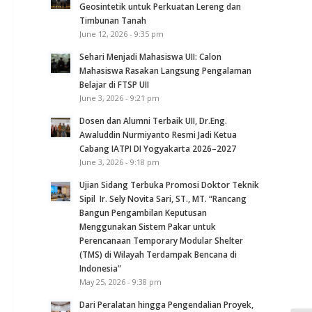
Geosintetik untuk Perkuatan Lereng dan
Timbunan Tanah
June 12, 2026 - 9:35 pm
Sehari Menjadi Mahasiswa UII: Calon
Mahasiswa Rasakan Langsung Pengalaman
Belajar di FTSP UII
June 3, 2026 - 9:21 pm
Dosen dan Alumni Terbaik UII, Dr.Eng.
Awaluddin Nurmiyanto Resmi Jadi Ketua
Cabang IATPI DI Yogyakarta 2026–2027
June 3, 2026 - 9:18 pm
Ujian Sidang Terbuka Promosi Doktor Teknik
Sipil Ir. Sely Novita Sari, ST., MT. “Rancang
Bangun Pengambilan Keputusan
Menggunakan Sistem Pakar untuk
Perencanaan Temporary Modular Shelter
(TMS) di Wilayah Terdampak Bencana di
Indonesia”
May 25, 2026 - 9:38 pm
Dari Peralatan hingga Pengendalian Proyek,