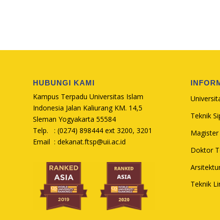
HUBUNGI KAMI
INFOR
Kampus Terpadu Universitas Islam
Universit
Indonesia Jalan Kaliurang KM. 14,5
Teknik Sip
Sleman Yogyakarta 55584
Telp. : (0274) 898444 ext 3200, 3201
Magister 
Email :
dekanat.ftsp@uii.ac.id
Doktor Te
Arsitektu
Teknik L