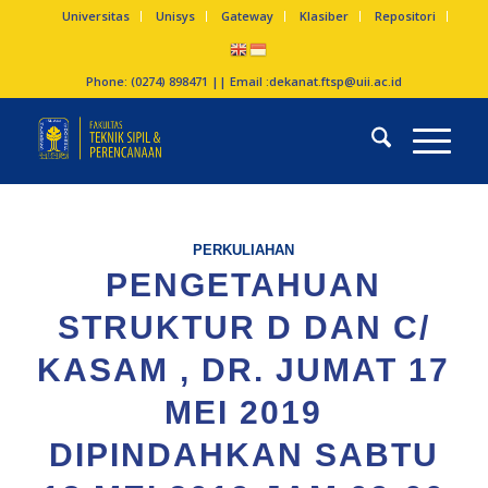
Universitas
Unisys
Gateway
Klasiber
Repositori
Phone: (0274) 898471 || Email :
dekanat.ftsp@uii.ac.id
PERKULIAHAN
PENGETAHUAN
STRUKTUR D DAN C/
KASAM , DR. JUMAT 17
MEI 2019
DIPINDAHKAN SABTU