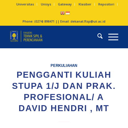
Universitas
Unisys
Gateway
Klasiber
Repositori
Phone: (0274) 898471 || Email :
dekanat.ftsp@uii.ac.id
PERKULIAHAN
PENGGANTI KULIAH
STUPA 1/J DAN PRAK.
PROFESIONAL/ A
DAVID HENDRI , MT