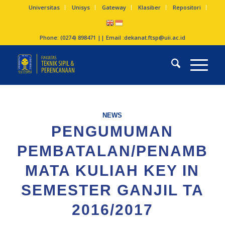
Universitas
Unisys
Gateway
Klasiber
Repositori
Phone: (0274) 898471 || Email :
dekanat.ftsp@uii.ac.id
NEWS
PENGUMUMAN
PEMBATALAN/PENAMBA
MATA KULIAH KEY IN
SEMESTER GANJIL TA
2016/2017