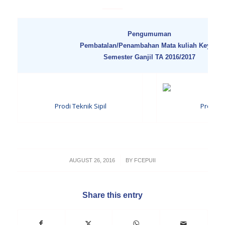
Pengumuman
Pembatalan/Penambahan Mata kuliah Key In
Semester Ganjil TA 2016/2017
Prodi Teknik Sipil
Prodi Ar
/
AUGUST 26, 2016
BY
FCEPUII
Share this entry