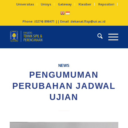
Universitas
Unisys
Gateway
Klasiber
Repositori
Phone: (0274) 898471 || Email :
dekanat.ftsp@uii.ac.id
NEWS
PENGUMUMAN
PERUBAHAN JADWAL
UJIAN