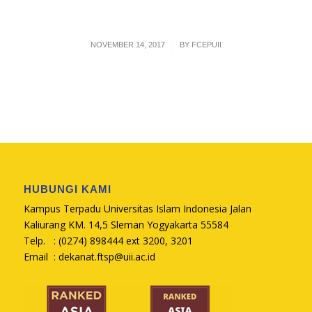
/
NOVEMBER 14, 2017
BY
FCEPUII
HUBUNGI KAMI
Kampus Terpadu Universitas Islam Indonesia Jalan
Kaliurang KM. 14,5 Sleman Yogyakarta 55584
Telp. : (0274) 898444 ext 3200, 3201
Email :
dekanat.ftsp@uii.ac.id