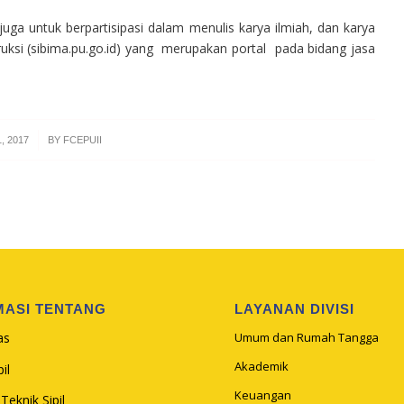
uga untuk berpartisipasi dalam menulis karya ilmiah, dan karya
uksi (sibima.pu.go.id) yang merupakan portal pada bidang jasa
, 2017
BY
FCEPUII
MASI TENTANG
LAYANAN DIVISI
as
Umum dan Rumah Tangga
Akademik
il
Keuangan
Teknik Sipil