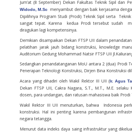
Jum’at (8 September) Dekan Fakultas Teknik Sipil dan P
menyambut dengan baik kerjasama dengan B
Widodo, M.Sc
Dipilihnya Program Studi (Prodi) Teknik Sipil serta Tek
sangat tepat. Karena kedua Prodi tersebut sudah mem
diragukan lagi kompetensinya.
Demikian disampaikan Dekan FTSP UII dalam penandata
pelatihan jarak jauh bidang konstruksi, knowledge man
Auditorium Gedung Mohammad Natsir FTSP UII Jl.Kaliuran
Sedangkan penandatanganan MoU antara 2 (dua) Prodi Tek
Penerapan Teknologi Konstruksi, Dirjen Bina Konstruksi di
Acara yang dihadiri oleh Wakil Rektor III UII (
Ir. Agus T
Dekan FTSP UII, Cakra Nagara, S.T., M.T., M.E. selaku
dosen, para undangan, dan ratusan mahasiswa baik Prodi 
Wakil Rektor III UII menuturkan, bahwa Indonesia perl
konstruksi. Hal ini penting karena pembangunan infrastru
negara tetangga.
Menurut data indeks daya saing infrastruktur yang dikel