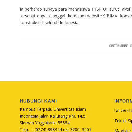
Ia berharap supaya para mahasiswa FTSP UII turut aktif j
tersebut dapat diunggah ke dalam website SIBIMA konstr
konstruksi di seluruh Indonesia.
/
SEPTEMBER 11
HUBUNGI KAMI
INFOR
Kampus Terpadu Universitas Islam
Universit
Indonesia Jalan Kaliurang KM. 14,5
Teknik Sip
Sleman Yogyakarta 55584
Telp. : (0274) 898444 ext 3200, 3201
Magister 