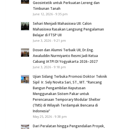
Geosintetik untuk Perkuatan Lereng dan
Timbunan Tanah
June 12, 2026 - 9:35 pm
Sehari Menjadi Mahasiswa UII: Calon
Mahasiswa Rasakan Langsung Pengalaman
Belajar di FTSP UII
June 3, 2026 - 9:21 pm
Dosen dan Alumni Terbaik UII, Dr.Eng.
Awaluddin Nurmiyanto Resmi Jadi Ketua
Cabang IATPI DI Yogyakarta 2026–2027
June 3, 2026 - 9:18 pm
Ujian Sidang Terbuka Promosi Doktor Teknik
Sipil Ir. Sely Novita Sari, ST., MT. “Rancang
Bangun Pengambilan Keputusan
Menggunakan Sistem Pakar untuk
Perencanaan Temporary Modular Shelter
(TMS) di Wilayah Terdampak Bencana di
Indonesia”
May 25, 2026 - 9:38 pm
Dari Peralatan hingga Pengendalian Proyek,