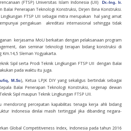
erencanaan (FTSP) Universitas Islam Indonesia (UII)
Dr.-Ing. Ir.
alai Penerapan Teknologi Konstruksi, Dirjen Bina Konstruksi.
nik Lingkungan FTSP UII sebagai mitra merupakan hal yang amat
punyai pengakuan akreditasi internasional sehingga tidak
nganan kerjasama MoU berkaitan dengan pelaksanaan program
agement, dan seminar teknologi terapan bidang konstruksi di
g Km.14,5 Sleman Yogyakarta.
nik Sipil serta Prodi Teknik Lingkungan FTSP UII dengan Balai
lakukan pada waktu itu juga.
), Ketua LPJK DIY yang sekaligus bertindak sebagai
aufiq, M.Sc
 Kepala Balai Penerapan Teknologi Konstruksi, segenap dewan
Teknik Sipil maupun Teknik Lingkungan FTSP UII.
u mendorong percepatan kapabilitas tenaga kerja ahli bidang
ktur Indonesia dinilai masih tertinggal jika dibanding negara-
uarkan Global Competitiveness Index, Indonesia pada tahun 2016