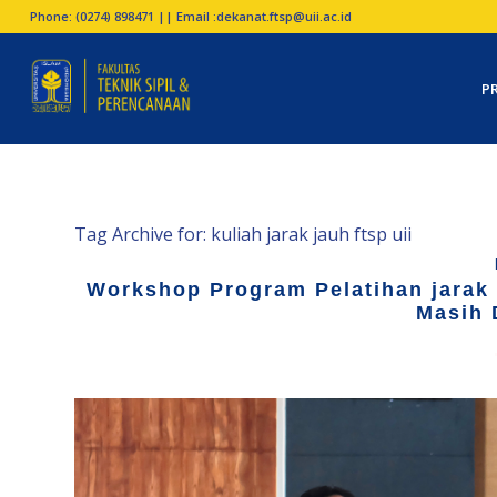
Phone: (0274) 898471 || Email :
dekanat.ftsp@uii.ac.id
P
Tag Archive for:
kuliah jarak jauh ftsp uii
Workshop Program Pelatihan jarak 
Masih 