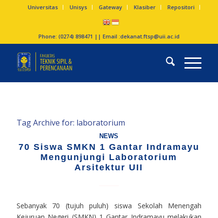
Universitas
Unisys
Gateway
Klasiber
Repositori
Phone: (0274) 898471 || Email :
dekanat.ftsp@uii.ac.id
Tag Archive for:
laboratorium
NEWS
70 Siswa SMKN 1 Gantar Indramayu
Mengunjungi Laboratorium
Arsitektur UII
Sebanyak 70 (tujuh puluh) siswa Sekolah Menengah
Kejuruan Negeri (SMKN) 1 Gantar Indramayu melakukan