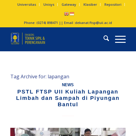
Universitas
Unisys
Gateway
Klasiber
Repositori
Phone: (0274) 898471 || Email :
dekanat.ftsp@uii.ac.id
Tag Archive for:
lapangan
NEWS
PSTL FTSP UII Kuliah Lapangan
Limbah dan Sampah di Piyungan
Bantul