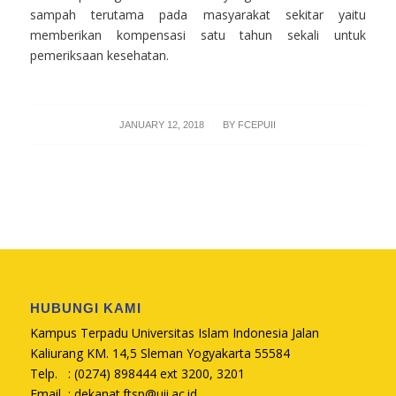
sampah terutama pada masyarakat sekitar yaitu
memberikan kompensasi satu tahun sekali untuk
pemeriksaan kesehatan.
/
JANUARY 12, 2018
BY
FCEPUII
HUBUNGI KAMI
Kampus Terpadu Universitas Islam Indonesia Jalan
Kaliurang KM. 14,5 Sleman Yogyakarta 55584
Telp. : (0274) 898444 ext 3200, 3201
Email :
dekanat.ftsp@uii.ac.id