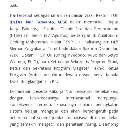
baik.
Hal tersebut sebagaimana disampaikan Wakil Rektor II UII
(
) dalam membuka Rapat
Dr.
Drs. Nur Feriyanto, M.Si
Kerja Fakultas, Fakultas Teknik Sipil dan Perencanaan
(FTSP) UII Senin (27 Agustus) bertempat di Auditorium
Gedung Mohammad Natsir FTSP UII Jl.Kaliurang Km.14,5
Sleman Yogyakarta. Turut hadir dalam Rakorja Dekan dan
Wakil Dekan FTSP UII (Dr.Ing.Ir.Widodo, M.Sc dan Setyo
Winarno, Ph.D), para Ketua dan Sekretaris Program Studi,
Ketua dan Sekretaris Program Magister Teknik, Ketua
Program Profesi Arsitektur, dewan dosen, serta Kepala
Divisi dilingkungan FTSP UII.
Di hadapan peserta Rakorja Nur Feriyanto menekankan,
dengan terakreditasinya Internasional mempunyai
konsekwensi tertentu khususnya dalam peningkatan
sistem belajar mengajar dan akan berpengaruh pada
beberapa hal seperti jumlah mahasiswa di dalam kelas
yang semakin mengecil, dan penataan ruang. Disamping