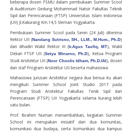
beberapa dosen FSMU dalam pembukaan Summer Scool
di Auditorium Gedung Mohammad Natsir Fakultas Teknik
Sipil dan Perencanaan (FTSP) Universitas Islam Indonesia
(UII) Jl.Kaliurang Km.14,5 Sleman Yogyakarta.
Pembukaan Summer Scool pada Senin (24 Juli) diterima
Rektor UII (
)
Nandang Sutrisno, SH., LLM., M.Hum., Ph.D
dan dihadiri Wakil Rektor III (
), Wakil
Ir.Agus Taufiq, MT
Dekan FTSP UII (
), Ketua Program
Setya Winarno, Ph.D
Studi Arsitektur UII (
), dosen
Noor Choolis Idham, Ph.D.IAI
dan staf Program Arsitektur UII beserta mahasiswa.
Mahasiswa Jurusan Arsitektur negara dua benua itu akan
mengikuti Summer School Joint Studio 2017 pada
Program Studi Arsitektur Fakultas Tenik Sipil dan
Perencanaan (FTSP) UII Yogyakarta selama kurang lebih
satu bulan.
Prof. Ibrahim Numan menambahkan, kegiatan Summer
School ini merupakan inisiatif dari dua komunitas,
komunikasi dua budaya, serta komunikasi dua kampus