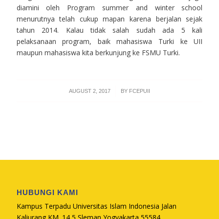
diamini oleh Program summer and winter school
menurutnya telah cukup mapan karena berjalan sejak
tahun 2014. Kalau tidak salah sudah ada 5 kali
pelaksanaan program, baik mahasiswa Turki ke UII
maupun mahasiswa kita berkunjung ke FSMU Turki.
/
AUGUST 2, 2017
BY
FCEPUII
HUBUNGI KAMI
Kampus Terpadu Universitas Islam Indonesia Jalan
Kaliurang KM. 14,5 Sleman Yogyakarta 55584