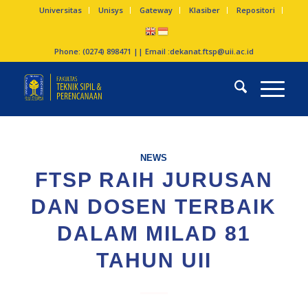
Universitas
Unisys
Gateway
Klasiber
Repositori
Phone: (0274) 898471 || Email :
dekanat.ftsp@uii.ac.id
NEWS
FTSP RAIH JURUSAN
DAN DOSEN TERBAIK
DALAM MILAD 81
TAHUN UII