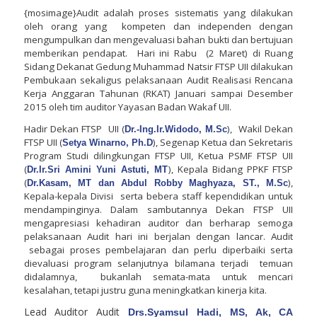
{mosimage}A
udit adalah proses sistematis yang dilakukan
oleh orang yang kompeten dan independen dengan
mengumpulkan dan mengevaluasi bahan bukti dan bertujuan
memberikan pendapat
.
Hari ini
Rabu
(2 Maret) di Ruang
Sidang Dekanat Gedung Muhammad Natsir FTSP UII dilakukan
Pembukaan sekaligus pelaksanaan Audit Realisasi Rencana
Kerja Anggaran Tahunan (RKAT) Januari sampai Desember
2015 oleh tim auditor Yayasan Badan Wakaf UII.
Hadir Dekan FTSP
UII (
),
Wakil Dekan
Dr.-Ing.Ir.Widodo, M.Sc
FTSP UII (
), Segenap Ketua dan Sekretaris
Setya Winarno, Ph.D
Program Studi dilingkungan FTSP UII, Ketua PSMF FTSP UII
(
), Kepala Bidang PPKF FTSP
Dr.Ir.Sri Amini Yuni Astuti, MT
(
),
Dr.Kasam, MT dan Abdul Robby Maghyaza, ST., M.Sc
Kepala-kepala Divisi
serta bebera staff kependidikan untuk
mendampinginya. Dalam sambutannya Dekan FTSP UII
m
engapresiasi kehadiran auditor
dan
berharap
semoga
pelaksanaan Audit
hari
ini
berjalan dengan
lanc
a
r
.
Audit
sebagai proses pembelajaran dan perlu diperbaiki
serta
dievaluasi
program selanjutnya bilamana terjadi
temuan
didalamnya,
bukanlah semata-mata untuk mencari
kesalahan, tetapi justru guna meningkatkan kinerja kita.
Lead Auditor Audit
Drs.Syamsul Hadi, MS, Ak, CA