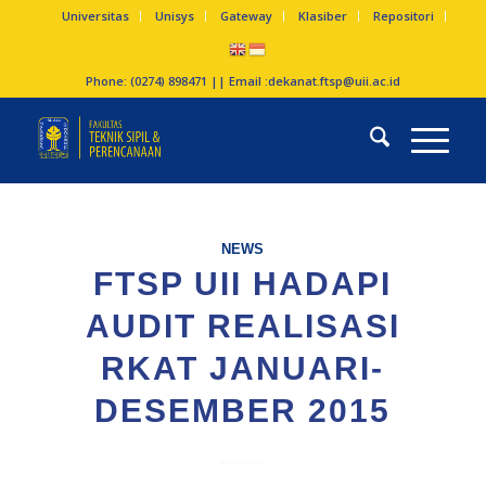
Universitas
Unisys
Gateway
Klasiber
Repositori
Phone: (0274) 898471 || Email :
dekanat.ftsp@uii.ac.id
NEWS
FTSP UII HADAPI
AUDIT REALISASI
RKAT JANUARI-
DESEMBER 2015