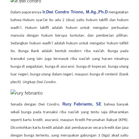
Ir.Dwi Condro Triono, M.Ag.,Ph.D
Dalam paparannya
mengatakan
bahwa Hukum syari’at itu ada 2 (dua) yaitu hukum takifli dan hukum
wadh’i. Hukum takifli adalah hukum untuk mengatur perbuatan
manusia dengan hukum berupa tuntutan, dan pemberian pilihan.
Sedangkan hukum wadh’i adalah hukum untuk mengatur hukum tafikli
itu. Bunga Bank adalah bentuk modern riba nasi’ah. Bunga pada
transaksi yang lain juga termasuk riba nasi’ah yang haram misalnya
bunga di pegadaian, bunga di asuransi, bunga di koperasi, bunga utang
luar negeri, bunga utang dalam negeri, maupun bunga di rentenir (bank
plecit).
Ungkap Dwi Condro
.
Rury Febrianto, SE
Senada dengan Dwi Condro,
bahwa banyak
sekali bunga pada transaksi riba nasi’ah yang tentu saja diharamkan
seperti kartu kredit, asuransi, maupun Kredit Perumahan Rakyat (KPR).
Dicontohkan kartu kredit adalah alat pembayaran secara kredit dan jasa
dengan bunga tertentu, yang merupakan gabungan 3 (tiga) akad yaitu