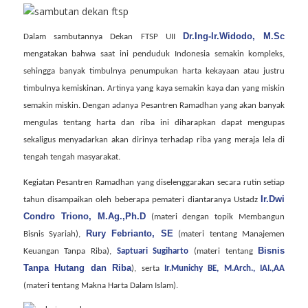
Dr.Ing-Ir.Widodo, M.Sc
Dalam sambutannya
Dekan FTSP UII
mengatakan
bahwa
saat ini penduduk Indonesia semakin kompleks,
sehingga banyak timbulnya penumpukan harta kekayaan atau justru
timbulnya kemiskinan. Artinya yang kaya semakin kaya dan yang miskin
semakin miskin. Dengan adanya
Pesantren Ramadhan
yang akan banyak
mengulas tentang harta dan riba
ini
diharapkan dapat men
gupas
sekaligus menyadarkan akan dirinya terhadap riba yang meraja lela di
tengah tengah masyarakat.
Kegiatan Pesantren Ramadhan yang
diselenggarakan secara rutin setiap
Ir.Dwi
tahun disampaikan oleh
beberapa pemateri diantaranya Ustadz
Condro Triono, M.Ag.,Ph.D
(materi
dengan topik Membangun
Rury Febrianto, SE
Bisnis Syariah)
,
(materi tentang
Manajemen
Bisnis
Keuangan Tanpa Riba
),
Saptuari Sugiharto
(materi tentang
Tanpa Hutang dan Riba
), serta
Ir.Munichy BE, M.Arch., IAI.,AA
(materi tentang
Makna Harta Dalam Islam
).