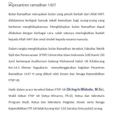
Bulan Ramadhan merupakan bulan yang penuh berkah dari Allah SWT,
didalamnya terdapat banyak sekali kemuliaan bagi orang-orang yang
berkenan menghidupkannya. Menghidupkan bulan Ramadhan dapat
dilakukan dengan berbagai cara, salah satunya meningkatkan ibadah
kepada Allah SWT dan amal sholeh kepada sesama manusia.
Dalam rangka menghidupkan bulan Ramadhan tersebut, Fakultas Teknik
Sipil dan Perencanaan (FTSP) Universitas Islam Indonesia (UII)
Kamis
(
30
Juni
) bertempat Auditorium
Gedung Mohammd Natsir
UII
Jl.Kaliurang
Km.14,5 Sleman Yogyakarta
menyelenggerakan kegiatan Pesantren
Ramadhan 1437 H yang diikuti oleh
Dosen dan Tenaga Kependidikan
FTSP UII.
Dr.Ing-Ir.Widodo, M.Sc
H
adir dalam acara tersebut
Dekan FTSP UII (
),
Wakil Dekan FTSP UII (Setya Winarno, Ph.D), Ketua dan Sekretaris
Program Studi, Ketua dan Sekretaris Magister, Dosen serta Tenaga
Kependidikan FTP UII tidak kurang dari 150 (seratus lima puluh) orang.