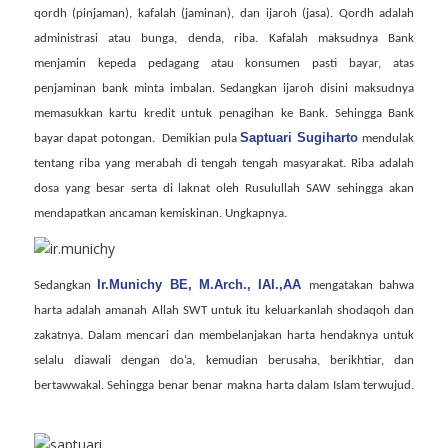
qordh (pinjaman), kafalah (jaminan), dan ijaroh (jasa). Qordh adalah
administrasi atau bunga, denda, riba. Kafalah maksudnya Bank
menjamin kepeda pedagang atau konsumen pasti bayar, atas
penjaminan bank minta imbalan. Sedangkan ijaroh disini maksudnya
memasukkan kartu kredit untuk penagihan ke Bank. Sehingga Bank
Saptuari Sugiharto
bayar dapat potongan.
Demikian pula
mendulak
tentang riba yang merabah di tengah tengah masyarakat. Riba adalah
dosa yang besar serta di laknat oleh Rusulullah SAW sehingga akan
mendapatkan ancaman kemiskinan. Ungkapnya.
Ir.Munichy BE, M.Arch., IAI.,AA
Sedangkan
mengatakan bahwa
harta adalah amanah Allah SWT untuk itu keluarkanlah shodaqoh dan
zakatnya. Dalam mencari dan membelanjakan harta hendaknya untuk
selalu diawali dengan do’a, kemudian berusaha, berikhtiar, dan
bertawwakal. Sehingga benar benar makna harta dalam Islam terwujud.