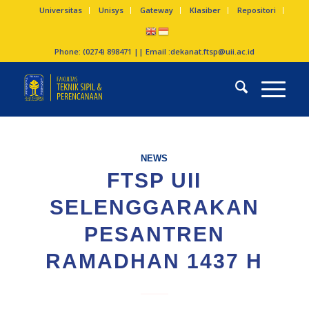
Universitas
Unisys
Gateway
Klasiber
Repositori
Phone: (0274) 898471 || Email :
dekanat.ftsp@uii.ac.id
NEWS
FTSP UII
SELENGGARAKAN
PESANTREN
RAMADHAN 1437 H