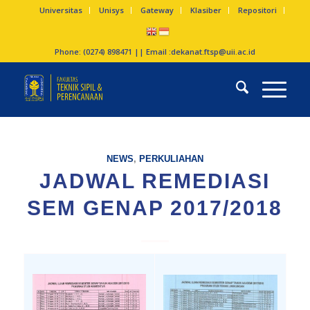
Universitas
Unisys
Gateway
Klasiber
Repositori
Phone: (0274) 898471 || Email :
dekanat.ftsp@uii.ac.id
NEWS
,
PERKULIAHAN
JADWAL REMEDIASI
SEM GENAP 2017/2018