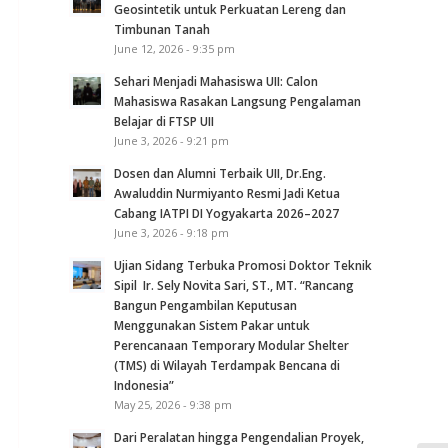
Geosintetik untuk Perkuatan Lereng dan
Timbunan Tanah
June 12, 2026 - 9:35 pm
Sehari Menjadi Mahasiswa UII: Calon
Mahasiswa Rasakan Langsung Pengalaman
Belajar di FTSP UII
June 3, 2026 - 9:21 pm
Dosen dan Alumni Terbaik UII, Dr.Eng.
Awaluddin Nurmiyanto Resmi Jadi Ketua
Cabang IATPI DI Yogyakarta 2026–2027
June 3, 2026 - 9:18 pm
Ujian Sidang Terbuka Promosi Doktor Teknik
Sipil Ir. Sely Novita Sari, ST., MT. “Rancang
Bangun Pengambilan Keputusan
Menggunakan Sistem Pakar untuk
Perencanaan Temporary Modular Shelter
(TMS) di Wilayah Terdampak Bencana di
Indonesia”
May 25, 2026 - 9:38 pm
Dari Peralatan hingga Pengendalian Proyek,