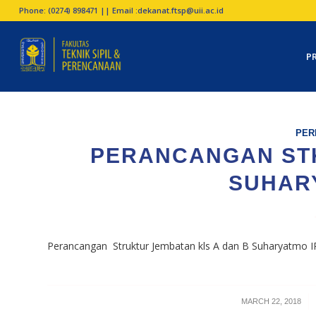
Phone: (0274) 898471 || Email :
dekanat.ftsp@uii.ac.id
P
PER
PERANCANGAN STK
SUHARY
Perancangan Struktur Jembatan kls A dan B Suharyatmo I
/
MARCH 22, 2018