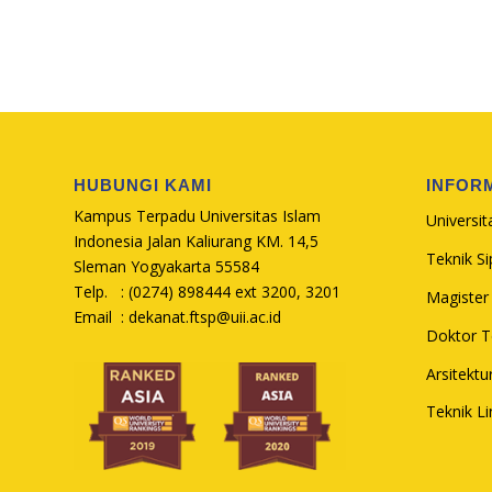
HUBUNGI KAMI
INFOR
Kampus Terpadu Universitas Islam
Universit
Indonesia Jalan Kaliurang KM. 14,5
Teknik Sip
Sleman Yogyakarta 55584
Telp. : (0274) 898444 ext 3200, 3201
Magister 
Email :
dekanat.ftsp@uii.ac.id
Doktor Te
Arsitektu
Teknik L