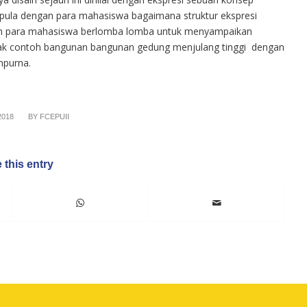
ula dengan para mahasiswa bagaimana struktur ekspresi
lah para mahasiswa berlomba lomba untuk menyampaikan
ak contoh bangunan bangunan gedung menjulang tinggi dengan
mpurna.
2018
BY
FCEPUII
 this entry