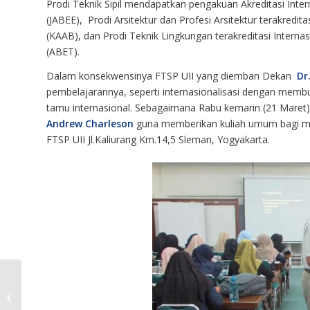
Prodi Teknik Sipil mendapatkan pengakuan Akreditasi Inter
(JABEE), Prodi Arsitektur dan Profesi Arsitektur terakredita
(KAAB), dan Prodi Teknik Lingkungan terakreditasi Interna
(ABET).
Dalam konsekwensinya FTSP UII yang diemban Dekan
Dr
pembelajarannya, seperti internasionalisasi dengan membu
tamu internasional. Sebagaimana Rabu kemarin (21 Mare
Andrew Charleson
guna memberikan kuliah umum bagi ma
FTSP UII Jl.Kaliurang Km.14,5 Sleman, Yogyakarta.
Perancangan stk Jembatan A dan B
Suharyatmo IR.