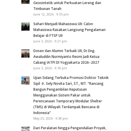
Geosintetik untuk Perkuatan Lereng dan
Timbunan Tanah
June 12, 2026 - 9:35 pm
Sehari Menjadi Mahasiswa UII: Calon
Mahasiswa Rasakan Langsung Pengalaman
Belajar di FTSP UII
June 3, 2026 - 9:21 pm
Dosen dan Alumni Terbaik UII, Dr.Eng.
Awaluddin Nurmiyanto Resmi Jadi Ketua
Cabang IATPI DI Yogyakarta 2026–2027
June 3, 2026 - 9:18 pm
Ujian Sidang Terbuka Promosi Doktor Teknik
Sipil Ir. Sely Novita Sari, ST., MT. “Rancang
Bangun Pengambilan Keputusan
Menggunakan Sistem Pakar untuk
Perencanaan Temporary Modular Shelter
(TMS) di Wilayah Terdampak Bencana di
Indonesia”
May 25, 2026 - 9:38 pm
Dari Peralatan hingga Pengendalian Proyek,