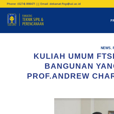
Phone: (0274) 898471 || Email :
dekanat.ftsp@uii.ac.id
P
NEWS
,
KULIAH UMUM FTSP
BANGUNAN YAN
PROF.ANDREW CHA