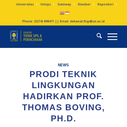
Universitas
Unisys
Gateway
Klasiber
Repositori
Phone: (0274) 898471 || Email :
dekanat.ftsp@uii.ac.id
NEWS
PRODI TEKNIK
LINGKUNGAN
HADIRKAN PROF.
THOMAS BOVING,
PH.D.