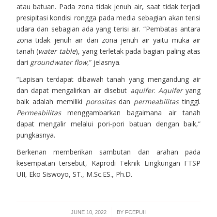
atau batuan. Pada zona tidak jenuh air, saat tidak terjadi
presipitasi kondisi rongga pada media sebagian akan terisi
udara dan sebagian ada yang terisi air. “Pembatas antara
zona tidak jenuh air dan zona jenuh air yaitu muka air
tanah (
water table
), yang terletak pada bagian paling atas
dari
groundwater flow
,” jelasnya.
“Lapisan terdapat dibawah tanah yang mengandung air
dan dapat mengalirkan air disebut
aquifer
.
Aquifer
yang
baik adalah memiliki
porositas
dan
permeabilitas
tinggi.
Permeabilitas
menggambarkan bagaimana air tanah
dapat mengalir melalui pori-pori batuan dengan baik,”
pungkasnya.
Berkenan memberikan sambutan dan arahan pada
kesempatan tersebut, Kaprodi Teknik Lingkungan FTSP
UII, Eko Siswoyo, ST., M.Sc.ES., Ph.D.
/
JUNE 10, 2022
BY
FCEPUII