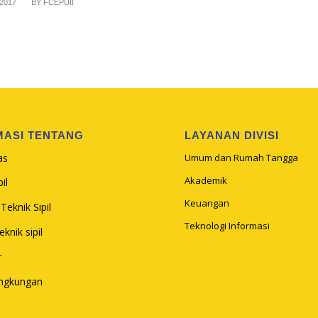
2017
BY
FCEPUII
MASI TENTANG
LAYANAN DIVISI
as
Umum dan Rumah Tangga
Akademik
il
Keuangan
Teknik Sipil
Teknologi Informasi
knik sipil
r
ingkungan