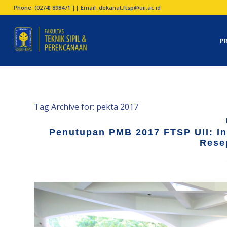
Phone: (0274) 898471 || Email :
dekanat.ftsp@uii.ac.id
P
Tag Archive for:
pekta 2017
Penutupan PMB 2017 FTSP UII: In
Rese