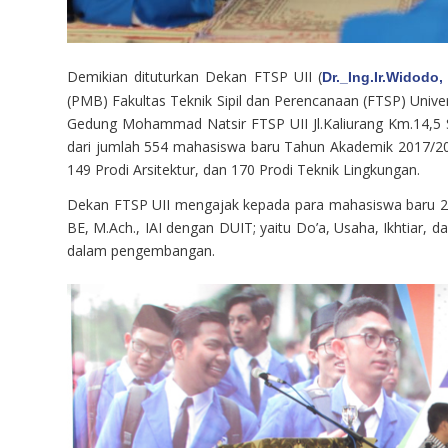
Demikian dituturkan Dekan FTSP UII (
Dr._Ing.Ir.Widodo,
(PMB) Fakultas Teknik Sipil dan Perencanaan (FTSP) Univers
Gedung Mohammad Natsir FTSP UII Jl.Kaliurang Km.14,5 S
dari jumlah 554 mahasiswa baru Tahun Akademik 2017/2018
149 Prodi Arsitektur, dan 170 Prodi Teknik Lingkungan.
Dekan FTSP UII mengajak kepada para mahasiswa baru 201
BE, M.Ach., IAI dengan DUIT; yaitu Do’a, Usaha, Ikhtiar, 
dalam pengembangan.