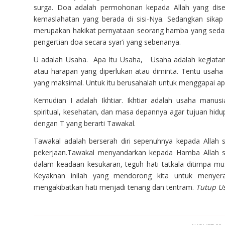
surga. Doa adalah permohonan kepada Allah yang dise
kemaslahatan yang berada di sisi-Nya. Sedangkan sika
merupakan hakikat pernyataan seorang hamba yang sedan
pengertian doa secara syar’i yang sebenanya.
U adalah Usaha. Apa Itu Usaha, Usaha adalah kegiatan
atau harapan yang diperlukan atau diminta. Tentu usah
yang maksimal. Untuk itu berusahalah untuk menggapai a
Kemudian I adalah Ikhtiar. Ikhtiar adalah usaha manus
spiritual, kesehatan, dan masa depannya agar tujuan hidup
dengan T yang berarti Tawakal.
Tawakal adalah berserah diri sepenuhnya kepada Allah
pekerjaan.Tawakal menyandarkan kepada Hamba Allah sa
dalam keadaan kesukaran, teguh hati tatkala ditimpa mu
Keyaknan inilah yang mendorong kita untuk menyera
mengakibatkan hati menjadi tenang dan tentram.
Tutup U