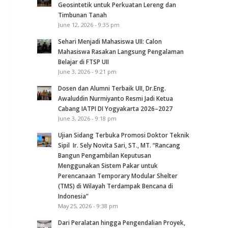
Geosintetik untuk Perkuatan Lereng dan
Timbunan Tanah
June 12, 2026 - 9:35 pm
Sehari Menjadi Mahasiswa UII: Calon
Mahasiswa Rasakan Langsung Pengalaman
Belajar di FTSP UII
June 3, 2026 - 9:21 pm
Dosen dan Alumni Terbaik UII, Dr.Eng.
Awaluddin Nurmiyanto Resmi Jadi Ketua
Cabang IATPI DI Yogyakarta 2026–2027
June 3, 2026 - 9:18 pm
Ujian Sidang Terbuka Promosi Doktor Teknik
Sipil Ir. Sely Novita Sari, ST., MT. “Rancang
Bangun Pengambilan Keputusan
Menggunakan Sistem Pakar untuk
Perencanaan Temporary Modular Shelter
(TMS) di Wilayah Terdampak Bencana di
Indonesia”
May 25, 2026 - 9:38 pm
Dari Peralatan hingga Pengendalian Proyek,