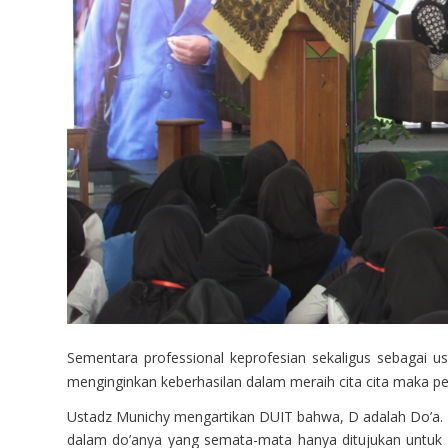
Sementara professional keprofesian sekaligus sebagai us
menginginkan keberhasilan dalam meraih cita cita maka p
Ustadz Munichy mengartikan DUIT bahwa, D adalah Do’a. I
dalam do’anya yang semata-mata hanya ditujukan untuk