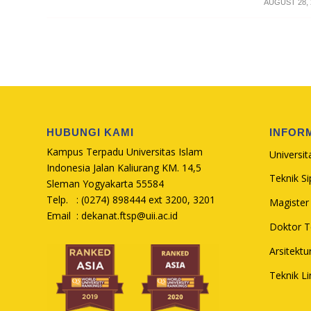
/
AUGUST 28, 
HUBUNGI KAMI
INFOR
Kampus Terpadu Universitas Islam
Universit
Indonesia Jalan Kaliurang KM. 14,5
Teknik Sip
Sleman Yogyakarta 55584
Telp. : (0274) 898444 ext 3200, 3201
Magister 
Email :
dekanat.ftsp@uii.ac.id
Doktor Te
Arsitektu
Teknik L