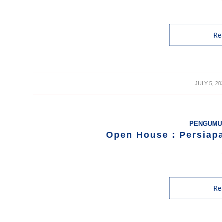
Re
/
JULY 5, 20
PENGUMU
Open House : Persiapa
Re