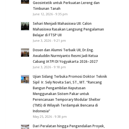
Geosintetik untuk Perkuatan Lereng dan
Timbunan Tanah
June 12, 2026 - 9:35 pm
Sehari Menjadi Mahasiswa UII: Calon
Mahasiswa Rasakan Langsung Pengalaman
Belajar di FTSP UII
June 3, 2026 - 9:21 pm
Dosen dan Alumni Terbaik UII, Dr.Eng.
Awaluddin Nurmiyanto Resmi Jadi Ketua
Cabang IATPI DI Yogyakarta 2026–2027
June 3, 2026 - 9:18 pm
Ujian Sidang Terbuka Promosi Doktor Teknik
Sipil Ir. Sely Novita Sari, ST., MT. “Rancang
Bangun Pengambilan Keputusan
Menggunakan Sistem Pakar untuk
Perencanaan Temporary Modular Shelter
(TMS) di Wilayah Terdampak Bencana di
Indonesia”
May 25, 2026 - 9:38 pm
Dari Peralatan hingga Pengendalian Proyek,