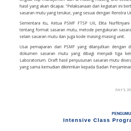
hasil yang akan dicapai. “Pelaksanaan dari kegiatan ini b
sasaran mutu yang terukur, yang sesuai dengan Renstra Uni
Sementara itu, Ketua PSMF FTSP UII, Elita Nurfitriyani
tentang format sasaran mutu, metode pengukuran sasaran
selain sasaran mutu dan juga kode masing-masing unit.
Usai pemaparan dari PSMF yang dilanjutkan dengan di
dokumen sasaran mutu yang dibagi menjadi tiga kelo
Laboratorium. Draft hasil penyusunan sasaran mutu disera
yang sama kemudian dikirimkan kepada Badan Penjaminan
/
JULY 5, 20
PENGUMU
Intensive Class Progr