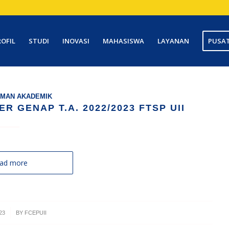
ROFIL
STUDI
INOVASI
MAHASISWA
LAYANAN
PUSAT
MAN AKADEMIK
 GENAP T.A. 2022/2023 FTSP UII
ad more
23
BY
FCEPUII