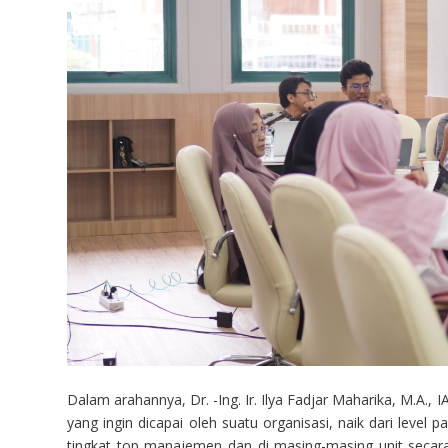
Dalam arahannya, Dr. -Ing. Ir. Ilya Fadjar Maharika, M.A.
yang ingin dicapai oleh suatu organisasi, naik dari level 
tingkat top manajemen dan di masing-masing unit seca