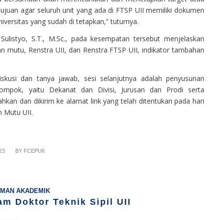
ertujuan agar seluruh unit yang ada di FTSP UII memiliki dokumen
versitas yang sudah di tetapkan,” tuturnya.
 Sulistyo, S.T., M.Sc., pada kesempatan tersebut menjelaskan
 mutu, Renstra UII, dan Renstra FTSP UII, indikator tambahan
skusi dan tanya jawab, sesi selanjutnya adalah penyusunan
mpok, yaitu Dekanat dan Divisi, Jurusan dan Prodi serta
hkan dan dikirim ke alamat link yang telah ditentukan pada hari
 Mutu UII.
23
BY
FCEPUII
MAN AKADEMIK
am Doktor Teknik Sipil UII