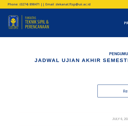
Phone: (0274) 898471 || Email :
dekanat.ftsp@uii.ac.id
P
PENGUMU
JADWAL UJIAN AKHIR SEMESTER
Re
/
JULY 6, 20