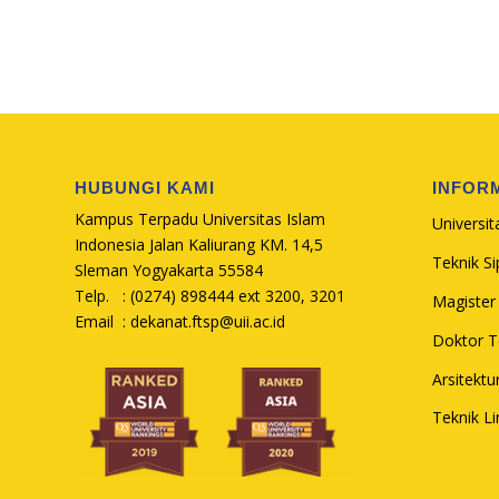
HUBUNGI KAMI
INFOR
Kampus Terpadu Universitas Islam
Universit
Indonesia Jalan Kaliurang KM. 14,5
Teknik Sip
Sleman Yogyakarta 55584
Telp. : (0274) 898444 ext 3200, 3201
Magister 
Email :
dekanat.ftsp@uii.ac.id
Doktor Te
Arsitektu
Teknik L