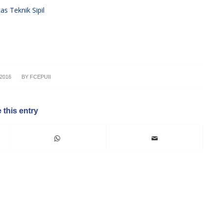
2016
BY
FCEPUII
 this entry