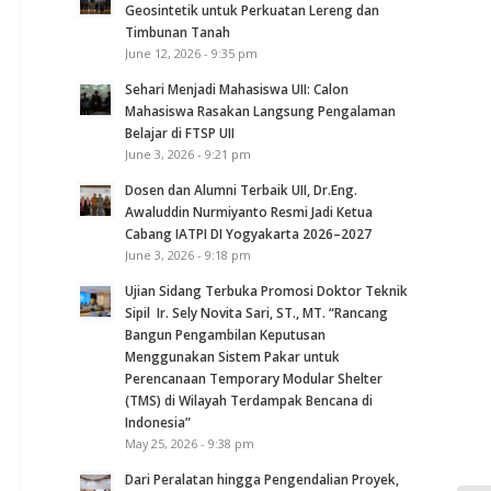
Geosintetik untuk Perkuatan Lereng dan
Timbunan Tanah
June 12, 2026 - 9:35 pm
Sehari Menjadi Mahasiswa UII: Calon
Mahasiswa Rasakan Langsung Pengalaman
Belajar di FTSP UII
June 3, 2026 - 9:21 pm
Dosen dan Alumni Terbaik UII, Dr.Eng.
Awaluddin Nurmiyanto Resmi Jadi Ketua
Cabang IATPI DI Yogyakarta 2026–2027
June 3, 2026 - 9:18 pm
Ujian Sidang Terbuka Promosi Doktor Teknik
Sipil Ir. Sely Novita Sari, ST., MT. “Rancang
Bangun Pengambilan Keputusan
Menggunakan Sistem Pakar untuk
Perencanaan Temporary Modular Shelter
(TMS) di Wilayah Terdampak Bencana di
Indonesia”
May 25, 2026 - 9:38 pm
Dari Peralatan hingga Pengendalian Proyek,