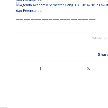
——————————————————————
/
AUGUST 18, 
Share