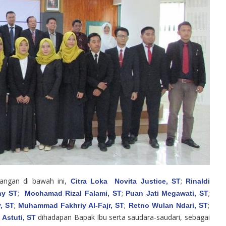
tangan di bawah ini,
;
Citra Loka Novita Justice, ST
Rinaldi
;
;
;
ny ST
Mochamad Rizal Falami, ST
Puan Jati Megawati, ST
;
;
;
, ST
Muhammad Fakhriy Al-Fajr, ST
Retno Wulan Ndari, ST
dihadapan Bapak Ibu serta saudara-saudari, sebagai
 Astuti, ST