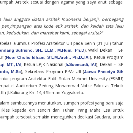
sumpah Arsitek sesuai dengan agama yang saya anut sebagai
a laku anggota ikatan arsitek Indonesia berjanji, berpegang
enyimpangan atas kode etik arsitek, dan kaidah tata laku
an, kedudukan, dan martabat kami, sebagai arsitek”
.
belas alumnus Profesi Arsitektur UII pada Senin (31 Juli) tahun
), Wakil Dekan FTSP
andang Sutrisno, SH., LLM., M.Hum., Ph.D
ur (
), Ketua Program
Noor Cholis Idham, ST.,M.Arch., Ph.D.,IAI
, Ketua LPJK Nasional (
), Dekan FTSP
i, MT., IAI
Ir.
Soemardi, IAI
), Sekretaris Program PPAr UII (
idodo, M.Sc
Jarwa Prasetya Sih
nior program Arsitektur Fatih Sutan Mehmet University (FSMU)
bertempat di Auditorium Gedung Mohammad Natsir Fakultas Teknik
UII) Jl.Kaliurang Km.14,4 Sleman Yogyakarta.
alam sambutannya menuturkan, sumpah profesi yang baru saja
klas kepada diri sendiri dan Tuhan Yang Maha Esa untuk
sumpah tersebut semakin meneguhkan dedikasi Saudara, untuk