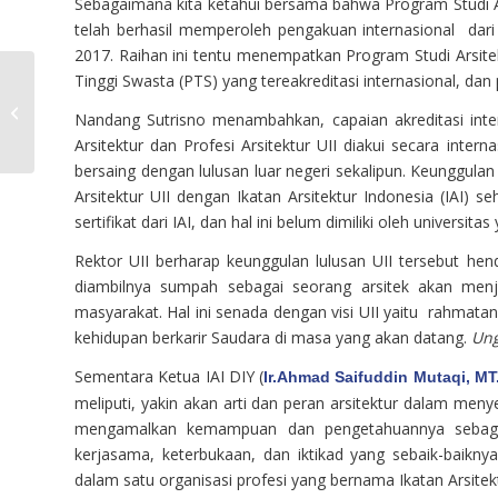
Sebagaimana kita ketahui bersama bahwa Program Studi Arsi
telah berhasil memperoleh pengakuan internasional dari 
2017. Raihan ini tentu menempatkan Program Studi Arsite
Arsitektur FTSP UII
Tinggi Swasta (PTS) yang tereakreditasi internasional, dan
Adakan Sarasehan
Nandang Sutrisno menambahkan, capaian akreditasi inter
Dalam Rangka Purna
Arsitektur dan Profesi Arsitektur UII diakui secara inte
Bhakti Ir.Munichy BE,...
bersaing dengan lulusan luar negeri sekalipun. Keunggul
Arsitektur UII dengan Ikatan Arsitektur Indonesia (IAI) 
sertifikat dari IAI, dan hal ini belum dimiliki oleh universitas 
Rektor UII berharap keunggulan lulusan UII tersebut he
diambilnya sumpah sebagai seorang arsitek akan menj
masyarakat. Hal ini senada dengan visi UII yaitu rahmatan 
kehidupan berkarir Saudara di masa yang akan datang.
Un
Sementara Ketua IAI DIY (
Ir.
Ahmad Saifuddin Mutaqi, MT.,
meliputi, yakin akan arti dan peran arsitektur dalam men
mengamalkan kemampuan dan pengetahuannya sebaga
kerjasama, keterbukaan, dan iktikad yang sebaik-baikny
dalam satu organisasi profesi yang bernama Ikatan Arsitek