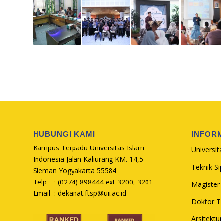
HUBUNGI KAMI
INFOR
Kampus Terpadu Universitas Islam
Universit
Indonesia Jalan Kaliurang KM. 14,5
Teknik Sip
Sleman Yogyakarta 55584
Telp. : (0274) 898444 ext 3200, 3201
Magister 
Email :
dekanat.ftsp@uii.ac.id
Doktor Te
Arsitektu