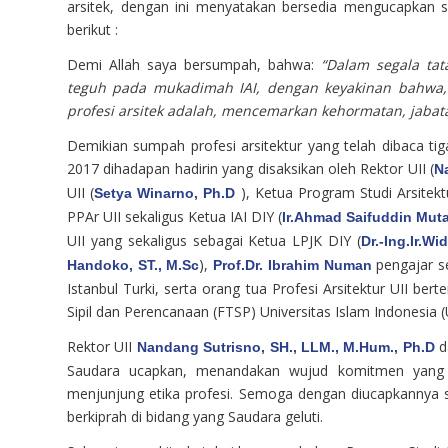
arsitek, dengan ini menyatakan bersedia mengucapkan 
berikut :
Demi Allah saya bersumpah, bahwa:
“Dalam segala tat
teguh pada mukadimah IAI, dengan keyakinan bahwa, p
profesi arsitek adalah, mencemarkan kehormatan, jabat
Demikian sumpah profesi arsitektur yang telah dibaca tiga
2017 dihadapan hadirin yang disaksikan oleh Rektor UII (
N
UII (
), Ketua Program Studi Arsitekt
Setya Winarno, Ph.D
PPAr UII sekaligus Ketua IAI DIY (
Ir.
Ahmad Saifuddin Mutaq
UII yang sekaligus sebagai Ketua LPJK DIY (
Dr.-Ing.Ir.W
),
pengajar se
Handoko, ST., M.Sc
Prof.Dr. Ibrahim Numan
Istanbul Turki, serta orang tua Profesi Arsitektur UII 
Sipil dan Perencanaan (FTSP) Universitas Islam Indonesia (
Rektor UII
d
Nandang Sutrisno, SH., LLM., M.Hum., Ph.D
Saudara ucapkan, menandakan wujud komitmen yang i
menjunjung etika profesi. Semoga dengan diucapkannya 
berkiprah di bidang yang Saudara geluti.