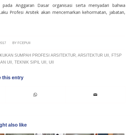
uh pada Anggaran Dasar organisasi serta menyadari bahwa
Laku Profesi Arsitek akan mencemarkan kehormatan, jabatan,
2017
BY
FCEPUII
LAKUKAN SUMPAH PROFESI ARSITEKTUR
,
ARSITEKTUR UII
,
FTSP
AN UII
,
TEKNIK SIPIL UII
,
UII
 this entry
ht also like