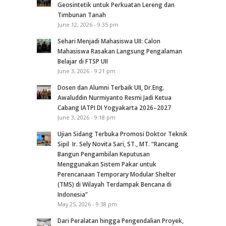
Geosintetik untuk Perkuatan Lereng dan
Timbunan Tanah
June 12, 2026 - 9:35 pm
Sehari Menjadi Mahasiswa UII: Calon
Mahasiswa Rasakan Langsung Pengalaman
Belajar di FTSP UII
June 3, 2026 - 9:21 pm
Dosen dan Alumni Terbaik UII, Dr.Eng.
Awaluddin Nurmiyanto Resmi Jadi Ketua
Cabang IATPI DI Yogyakarta 2026–2027
June 3, 2026 - 9:18 pm
Ujian Sidang Terbuka Promosi Doktor Teknik
Sipil Ir. Sely Novita Sari, ST., MT. “Rancang
Bangun Pengambilan Keputusan
Menggunakan Sistem Pakar untuk
Perencanaan Temporary Modular Shelter
(TMS) di Wilayah Terdampak Bencana di
Indonesia”
May 25, 2026 - 9:38 pm
Dari Peralatan hingga Pengendalian Proyek,