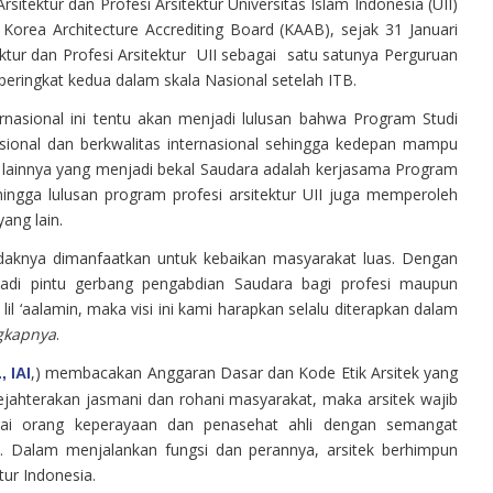
tektur dan Profesi Arsitektur Universitas Islam Indonesia (UII)
Korea Architecture Accrediting Board (KAAB), sejak 31 Januari
ktur dan Profesi Arsitektur UII sebagai satu satunya Perguruan
 peringkat kedua dalam skala Nasional setelah ITB.
nasional ini tentu akan menjadi lulusan bahwa Program Studi
rnasional dan berkwalitas internasional sehingga kedepan mampu
an lainnya yang menjadi bekal Saudara adalah kerjasama Program
sehingga lulusan program profesi arsitektur UII juga memperoleh
yang lain.
ndaknya dimanfaatkan untuk kebaikan masyarakat luas. Dengan
adi pintu gerbang pengabdian Saudara bagi profesi maupun
lil ‘aalamin, maka visi ini kami harapkan selalu diterapkan dalam
gkapnya
.
,) membacakan Anggaran Dasar dan Kode Etik Arsitek yang
 IAI
yejahterakan jasmani dan rohani masyarakat, maka arsitek wajib
i orang keperayaan dan penasehat ahli dengan semangat
a. Dalam menjalankan fungsi dan perannya, arsitek berhimpun
tur Indonesia.