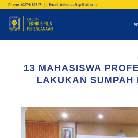
Phone: (0274) 898471 || Email :
dekanat.ftsp@uii.ac.id
P
13 MAHASISWA PROFES
LAKUKAN SUMPAH 