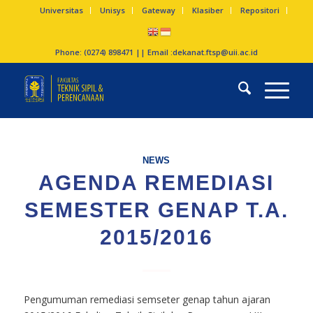
Universitas
Unisys
Gateway
Klasiber
Repositori
Phone: (0274) 898471 || Email :
dekanat.ftsp@uii.ac.id
NEWS
AGENDA REMEDIASI
SEMESTER GENAP T.A.
2015/2016
Pengumuman remediasi semseter genap tahun ajaran